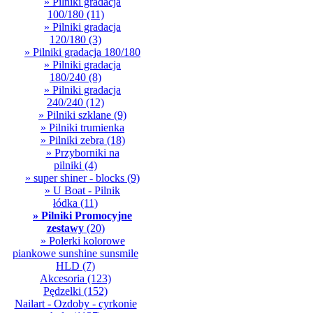
» Pilniki gradacja
100/180
(11)
» Pilniki gradacja
120/180
(3)
» Pilniki gradacja 180/180
» Pilniki gradacja
180/240
(8)
» Pilniki gradacja
240/240
(12)
» Pilniki szklane
(9)
» Pilniki trumienka
» Pilniki zebra
(18)
» Przyborniki na
pilniki
(4)
» super shiner - blocks
(9)
» U Boat - Pilnik
łódka
(11)
» Pilniki Promocyjne
zestawy
(20)
» Polerki kolorowe
piankowe sunshine sunsmile
HLD
(7)
Akcesoria
(123)
Pędzelki
(152)
Nailart - Ozdoby - cyrkonie