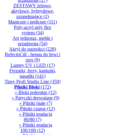
urządzenia
(27)
ZESTAWY żelowe,
akrylowe, hybrydowe,
uzupełniające
(2)
Manicure i pedicure
(111)
Poly-acryl gely flex
system
(34)
Art jednoraz, meble i
urzadzenia
(54)
Akryl do paznokci
(228)
RefectoCill - henna do brwi i
rzęs
(9)
Lampy UV i LED
(17)
Frezarki, frezy, kapturki,
nasadki
(141)
Tipsy Profi Studio Line
(359)
Pilniki Bloki
(172)
» Bloki polerskie
(12)
» Patyczki drewniane
(9)
» Pilniki białe
(7)
» Pilniki czarne
(12)
» Pilniki gradacja
80/80
(7)
» Pilniki gradacja
100/100
(12)