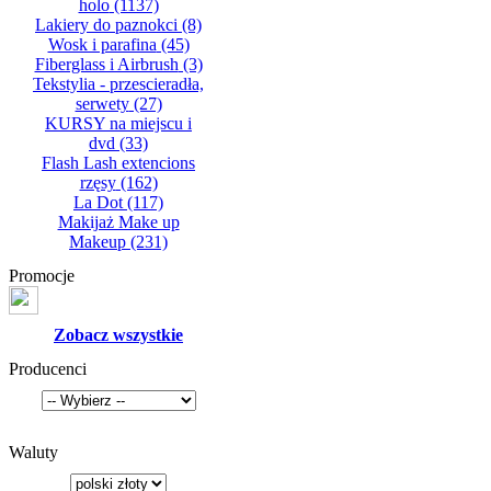
holo
(1137)
Lakiery do paznokci
(8)
Wosk i parafina
(45)
Fiberglass i Airbrush
(3)
Tekstylia - przescieradła,
serwety
(27)
KURSY na miejscu i
dvd
(33)
Flash Lash extencions
rzęsy
(162)
La Dot
(117)
Makijaż Make up
Makeup
(231)
Promocje
Zobacz wszystkie
Producenci
Waluty