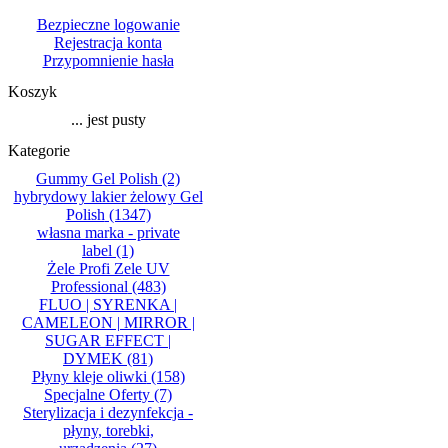
Bezpieczne logowanie
Rejestracja konta
Przypomnienie hasła
Koszyk
... jest pusty
Kategorie
Gummy Gel Polish
(2)
hybrydowy lakier żelowy Gel
Polish
(1347)
własna marka - private
label
(1)
Żele Profi Zele UV
Professional
(483)
FLUO | SYRENKA |
CAMELEON | MIRROR |
SUGAR EFFECT |
DYMEK
(81)
Płyny kleje oliwki
(158)
Specjalne Oferty
(7)
Sterylizacja i dezynfekcja -
płyny, torebki,