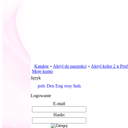
Katalog
»
Akryl do paznokci
»
Akryl kolor 2 g Prof
Moje konto
Język
Logowanie
E-mail
Hasło: