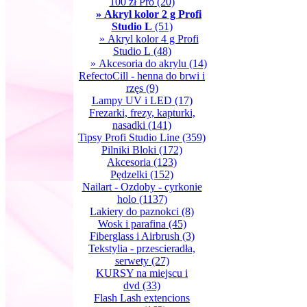
100 zł Pro
(20)
» Akryl kolor 2 g Profi
Studio L
(51)
» Akryl kolor 4 g Profi
Studio L
(48)
» Akcesoria do akrylu
(14)
RefectoCill - henna do brwi i
rzęs
(9)
Lampy UV i LED
(17)
Frezarki, frezy, kapturki,
nasadki
(141)
Tipsy Profi Studio Line
(359)
Pilniki Bloki
(172)
Akcesoria
(123)
Pędzelki
(152)
Nailart - Ozdoby - cyrkonie
holo
(1137)
Lakiery do paznokci
(8)
Wosk i parafina
(45)
Fiberglass i Airbrush
(3)
Tekstylia - przescieradła,
serwety
(27)
KURSY na miejscu i
dvd
(33)
Flash Lash extencions