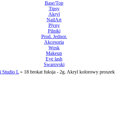
Base/Top
Tipsy
Akryl
NailArt
Plyny
Pilniki
Prod. Jednor.
Akcesoria
Wosk
Makeup
Eye lash
Swarovski
i Studio L
»
18 brokat fuksja - 2g. Akryl kolorowy proszek