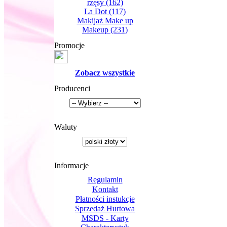
rzęsy
(162)
La Dot
(117)
Makijaż Make up
Makeup
(231)
Promocje
Zobacz wszystkie
Producenci
Waluty
Informacje
Regulamin
Kontakt
Płatności instukcje
Sprzedaż Hurtowa
MSDS - Karty