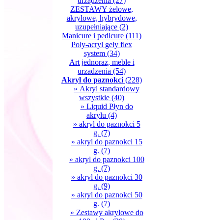
urządzenia
(27)
ZESTAWY żelowe,
akrylowe, hybrydowe,
uzupełniające
(2)
Manicure i pedicure
(111)
Poly-acryl gely flex
system
(34)
Art jednoraz, meble i
urzadzenia
(54)
Akryl do paznokci
(228)
» Akryl standardowy
wszystkie
(40)
» Liquid Płyn do
akrylu
(4)
» akryl do paznokci 5
g.
(7)
» akryl do paznokci 15
g.
(7)
» akryl do paznokci 100
g.
(7)
» akryl do paznokci 30
g.
(9)
» akryl do paznokci 50
g.
(7)
» Zestawy akrylowe do