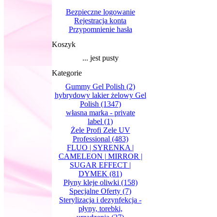
Bezpieczne logowanie
Rejestracja konta
Przypomnienie hasła
Koszyk
... jest pusty
Kategorie
Gummy Gel Polish
(2)
hybrydowy lakier żelowy Gel
Polish
(1347)
własna marka - private
label
(1)
Żele Profi Zele UV
Professional
(483)
FLUO | SYRENKA |
CAMELEON | MIRROR |
SUGAR EFFECT |
DYMEK
(81)
Płyny kleje oliwki
(158)
Specjalne Oferty
(7)
Sterylizacja i dezynfekcja -
płyny, torebki,