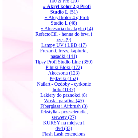
100 zł Pro
(20)
» Akryl kolor 2 g Profi
Studio L
(51)
» Akryl kolor 4 g Profi
Studio L
(48)
» Akcesoria do akrylu
(14)
RefectoCill - henna do brwi i
rzęs
(9)
Lampy UV i LED
(17)
Frezarki, frezy, kapturki,
nasadki
(141)
Tipsy Profi Studio Line
(359)
Pilniki Bloki
(172)
Akcesoria
(123)
Pędzelki
(152)
Nailart - Ozdoby - cyrkonie
holo
(1137)
Lakiery do paznokci
(8)
Wosk i parafina
(45)
Fiberglass i Airbrush
(3)
Tekstylia - przescieradła,
serwety
(27)
KURSY na miejscu i
dvd
(33)
Flash Lash extencions