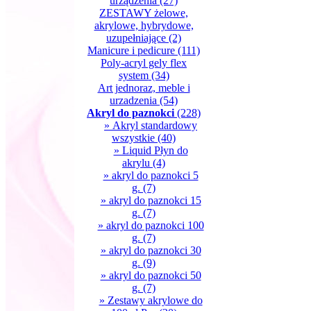
urządzenia
(27)
ZESTAWY żelowe,
akrylowe, hybrydowe,
uzupełniające
(2)
Manicure i pedicure
(111)
Poly-acryl gely flex
system
(34)
Art jednoraz, meble i
urzadzenia
(54)
Akryl do paznokci
(228)
» Akryl standardowy
wszystkie
(40)
» Liquid Płyn do
akrylu
(4)
» akryl do paznokci 5
g.
(7)
» akryl do paznokci 15
g.
(7)
» akryl do paznokci 100
g.
(7)
» akryl do paznokci 30
g.
(9)
» akryl do paznokci 50
g.
(7)
» Zestawy akrylowe do