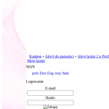
Katalog
»
Akryl do paznokci
»
Akryl kolor 2 g Prof
Moje konto
Język
Logowanie
E-mail
Hasło: