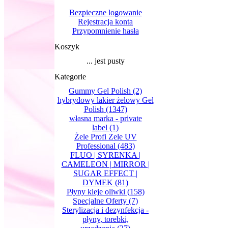
Bezpieczne logowanie
Rejestracja konta
Przypomnienie hasła
Koszyk
... jest pusty
Kategorie
Gummy Gel Polish
(2)
hybrydowy lakier żelowy Gel
Polish
(1347)
własna marka - private
label
(1)
Żele Profi Zele UV
Professional
(483)
FLUO | SYRENKA |
CAMELEON | MIRROR |
SUGAR EFFECT |
DYMEK
(81)
Płyny kleje oliwki
(158)
Specjalne Oferty
(7)
Sterylizacja i dezynfekcja -
płyny, torebki,