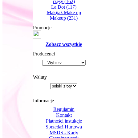
rzęsy
(162)
La Dot
(117)
Makijaż Make up
Makeup
(231)
Promocje
Zobacz wszystkie
Producenci
Waluty
Informacje
Regulamin
Kontakt
Płatności instukcje
Sprzedaż Hurtowa
MSDS - Karty