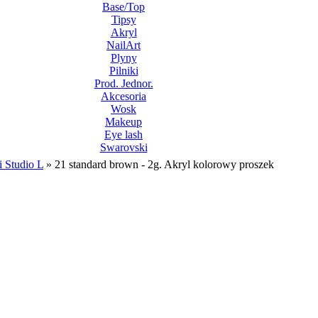
Base/Top
Tipsy
Akryl
NailArt
Plyny
Pilniki
Prod. Jednor.
Akcesoria
Wosk
Makeup
Eye lash
Swarovski
i Studio L
»
21 standard brown - 2g. Akryl kolorowy proszek