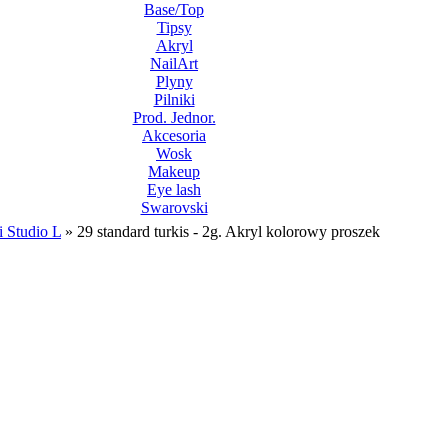
Base/Top
Tipsy
Akryl
NailArt
Plyny
Pilniki
Prod. Jednor.
Akcesoria
Wosk
Makeup
Eye lash
Swarovski
i Studio L
»
29 standard turkis - 2g. Akryl kolorowy proszek