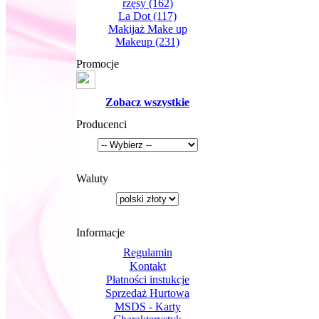
rzęsy
(162)
La Dot
(117)
Makijaż Make up
Makeup
(231)
Promocje
Zobacz wszystkie
Producenci
Waluty
Informacje
Regulamin
Kontakt
Płatności instukcje
Sprzedaż Hurtowa
MSDS - Karty