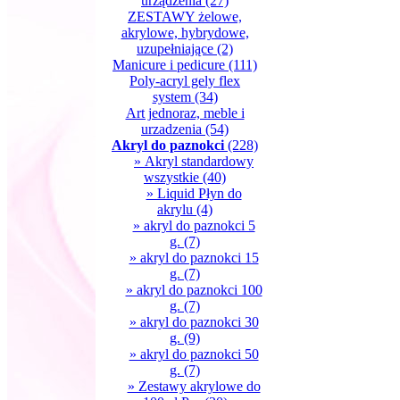
urządzenia
(27)
ZESTAWY żelowe,
akrylowe, hybrydowe,
uzupełniające
(2)
Manicure i pedicure
(111)
Poly-acryl gely flex
system
(34)
Art jednoraz, meble i
urzadzenia
(54)
Akryl do paznokci
(228)
» Akryl standardowy
wszystkie
(40)
» Liquid Płyn do
akrylu
(4)
» akryl do paznokci 5
g.
(7)
» akryl do paznokci 15
g.
(7)
» akryl do paznokci 100
g.
(7)
» akryl do paznokci 30
g.
(9)
» akryl do paznokci 50
g.
(7)
» Zestawy akrylowe do