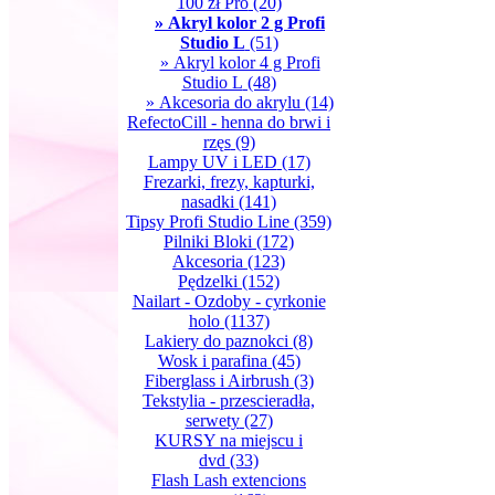
100 zł Pro
(20)
» Akryl kolor 2 g Profi
Studio L
(51)
» Akryl kolor 4 g Profi
Studio L
(48)
» Akcesoria do akrylu
(14)
RefectoCill - henna do brwi i
rzęs
(9)
Lampy UV i LED
(17)
Frezarki, frezy, kapturki,
nasadki
(141)
Tipsy Profi Studio Line
(359)
Pilniki Bloki
(172)
Akcesoria
(123)
Pędzelki
(152)
Nailart - Ozdoby - cyrkonie
holo
(1137)
Lakiery do paznokci
(8)
Wosk i parafina
(45)
Fiberglass i Airbrush
(3)
Tekstylia - przescieradła,
serwety
(27)
KURSY na miejscu i
dvd
(33)
Flash Lash extencions