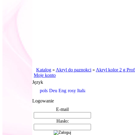
Katalog
»
Akryl do paznokci
»
Akryl kolor 2 g Prof
Moje konto
Język
Logowanie
E-mail
Hasło: