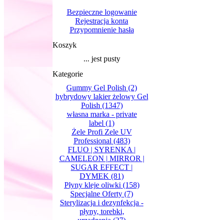
Bezpieczne logowanie
Rejestracja konta
Przypomnienie hasła
Koszyk
... jest pusty
Kategorie
Gummy Gel Polish
(2)
hybrydowy lakier żelowy Gel
Polish
(1347)
własna marka - private
label
(1)
Żele Profi Zele UV
Professional
(483)
FLUO | SYRENKA |
CAMELEON | MIRROR |
SUGAR EFFECT |
DYMEK
(81)
Płyny kleje oliwki
(158)
Specjalne Oferty
(7)
Sterylizacja i dezynfekcja -
płyny, torebki,