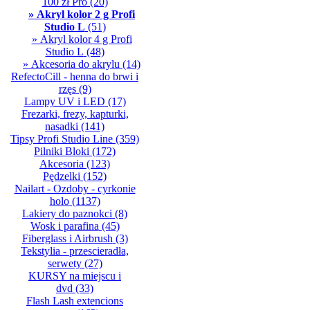
100 zł Pro
(20)
» Akryl kolor 2 g Profi
Studio L
(51)
» Akryl kolor 4 g Profi
Studio L
(48)
» Akcesoria do akrylu
(14)
RefectoCill - henna do brwi i
rzęs
(9)
Lampy UV i LED
(17)
Frezarki, frezy, kapturki,
nasadki
(141)
Tipsy Profi Studio Line
(359)
Pilniki Bloki
(172)
Akcesoria
(123)
Pędzelki
(152)
Nailart - Ozdoby - cyrkonie
holo
(1137)
Lakiery do paznokci
(8)
Wosk i parafina
(45)
Fiberglass i Airbrush
(3)
Tekstylia - przescieradła,
serwety
(27)
KURSY na miejscu i
dvd
(33)
Flash Lash extencions