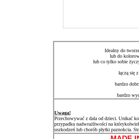
Idealny do tworz
lub do koloro
lub co tylko sobie życz
łączą się 
bardzo dob
bardzo wyd
Uwaga!
Przechowywać z dala od dzieci. Unikać ko
przypadku nadwrażliwości na którykolwie
uszkodzeń lub chorób płytki paznokcia. S
MADE I