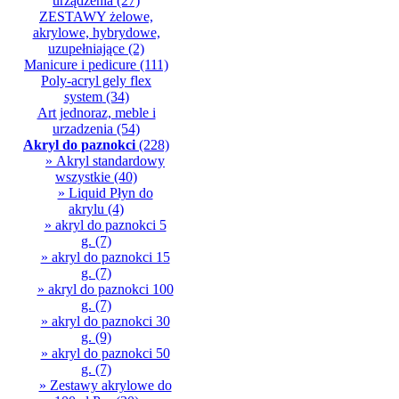
urządzenia
(27)
ZESTAWY żelowe,
akrylowe, hybrydowe,
uzupełniające
(2)
Manicure i pedicure
(111)
Poly-acryl gely flex
system
(34)
Art jednoraz, meble i
urzadzenia
(54)
Akryl do paznokci
(228)
» Akryl standardowy
wszystkie
(40)
» Liquid Płyn do
akrylu
(4)
» akryl do paznokci 5
g.
(7)
» akryl do paznokci 15
g.
(7)
» akryl do paznokci 100
g.
(7)
» akryl do paznokci 30
g.
(9)
» akryl do paznokci 50
g.
(7)
» Zestawy akrylowe do