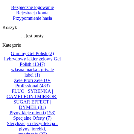
Bezpieczne logowanie
Rejestracja konta
Przypomnienie hasła
Koszyk
... jest pusty
Kategorie
Gummy Gel Polish
(2)
hybrydowy lakier żelowy Gel
Polish
(1347)
własna marka - private
label
(1)
Żele Profi Zele UV
Professional
(483)
FLUO | SYRENKA |
CAMELEON | MIRROR |
SUGAR EFFECT |
DYMEK
(81)
Płyny kleje oliwki
(158)
Specjalne Oferty
(7)
Sterylizacja i dezynfekcja -
płyny, torebki,