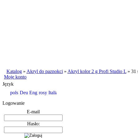
Katalog
»
Akryl do paznokci
»
Akryl kolor 2 g Profi Studio L
»
31 
Moje konto
Język
Logowanie
E-mail
Hasło: