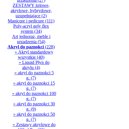
urządzenia
(27)
ZESTAWY żelowe,
akrylowe, hybrydowe,
uzupełniające
(2)
Manicure i pedicure
(111)
Poly-acryl gely flex
system
(34)
Art jednoraz, meble i
urzadzenia
(54)
Akryl do paznokci
(228)
» Akryl standardowy
wszystkie
(40)
» Liquid Płyn do
akrylu
(4)
» akryl do paznokci 5
g.
(7)
» akryl do paznokci 15
g.
(7)
» akryl do paznokci 100
g.
(7)
» akryl do paznokci 30
g.
(9)
» akryl do paznokci 50
g.
(7)
» Zestawy akrylowe do