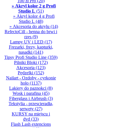
100 zł Pro
(20)
» Akryl kolor 2 g Profi
Studio L
(51)
» Akryl kolor 4 g Profi
Studio L
(48)
» Akcesoria do akrylu
(14)
RefectoCill - henna do brwi i
rzęs
(9)
Lampy UV i LED
(17)
Frezarki, frezy, kapturki,
nasadki
(141)
Tipsy Profi Studio Line
(359)
Pilniki Bloki
(172)
Akcesoria
(123)
Pędzelki
(152)
Nailart - Ozdoby - cyrkonie
holo
(1137)
Lakiery do paznokci
(8)
Wosk i parafina
(45)
Fiberglass i Airbrush
(3)
Tekstylia - przescieradła,
serwety
(27)
KURSY na miejscu i
dvd
(33)
Flash Lash extencions