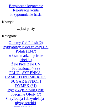
Bezpieczne logowanie
Rejestracja konta
Przypomnienie hasła
Koszyk
... jest pusty
Kategorie
Gummy Gel Polish
(2)
hybrydowy lakier żelowy Gel
Polish
(1347)
własna marka - private
label
(1)
Żele Profi Zele UV
Professional
(483)
FLUO | SYRENKA |
CAMELEON | MIRROR |
SUGAR EFFECT |
DYMEK
(81)
Płyny kleje oliwki
(158)
Specjalne Oferty
(7)
Sterylizacja i dezynfekcja -
płyny, torebki,