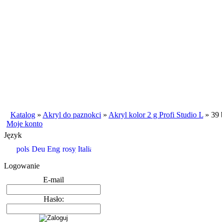
Katalog
»
Akryl do paznokci
»
Akryl kolor 2 g Profi Studio L
»
39 
Moje konto
Język
Logowanie
E-mail
Hasło: