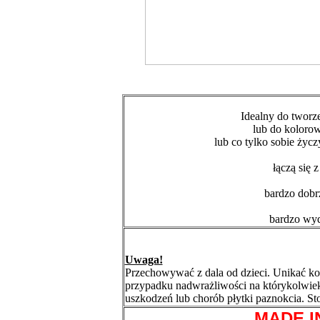
Idealny do tworz
lub do koloro
lub co tylko sobie życz
łączą się 
bardzo dob
bardzo wyd
Uwaga!
Przechowywać z dala od dzieci. Unikać ko
przypadku nadwrażliwości na którykolwie
uszkodzeń lub chorób płytki paznokcia. S
MADE I