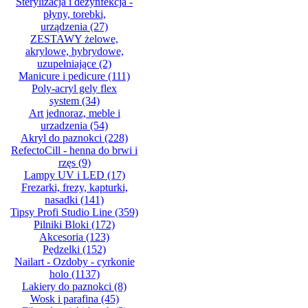
Sterylizacja i dezynfekcja -
płyny, torebki,
urządzenia
(27)
ZESTAWY żelowe,
akrylowe, hybrydowe,
uzupełniające
(2)
Manicure i pedicure
(111)
Poly-acryl gely flex
system
(34)
Art jednoraz, meble i
urzadzenia
(54)
Akryl do paznokci
(228)
RefectoCill - henna do brwi i
rzęs
(9)
Lampy UV i LED
(17)
Frezarki, frezy, kapturki,
nasadki
(141)
Tipsy Profi Studio Line
(359)
Pilniki Bloki
(172)
Akcesoria
(123)
Pędzelki
(152)
Nailart - Ozdoby - cyrkonie
holo
(1137)
Lakiery do paznokci
(8)
Wosk i parafina
(45)