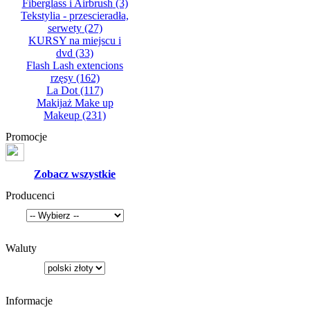
Fiberglass i Airbrush
(3)
Tekstylia - przescieradła,
serwety
(27)
KURSY na miejscu i
dvd
(33)
Flash Lash extencions
rzęsy
(162)
La Dot
(117)
Makijaż Make up
Makeup
(231)
Promocje
Zobacz wszystkie
Producenci
Waluty
Informacje