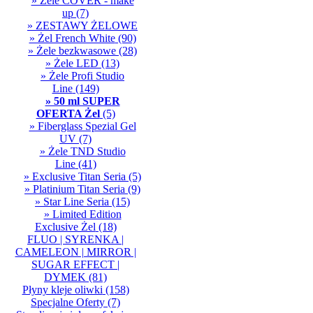
» Żele COVER - make
up
(7)
» ZESTAWY ŻELOWE
» Żel French White
(90)
» Żele bezkwasowe
(28)
» Żele LED
(13)
» Żele Profi Studio
Line
(149)
» 50 ml SUPER
OFERTA Żel
(5)
» Fiberglass Spezial Gel
UV
(7)
» Żele TND Studio
Line
(41)
» Exclusive Titan Seria
(5)
» Platinium Titan Seria
(9)
» Star Line Seria
(15)
» Limited Edition
Exclusive Żel
(18)
FLUO | SYRENKA |
CAMELEON | MIRROR |
SUGAR EFFECT |
DYMEK
(81)
Płyny kleje oliwki
(158)
Specjalne Oferty
(7)