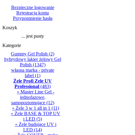
Bezpieczne logowanie
Rejestracja konta
Przypomnienie hasła
Koszyk
... jest pusty
Kategorie
Gummy Gel Polish
(2)
hybrydowy lakier żelowy Gel
Polish
(1347)
własna marka - private
label
(1)
Żele Profi Zele UV
Professional
(483)
» Master Line Gel -
jednofazowe,
samopoziomujące
(12)
» Żele 3 w 1 all in 1
(11)
» Żele BASE & TOP UV
i LED
(5)
» Żele budujące UV i
LED
(14)