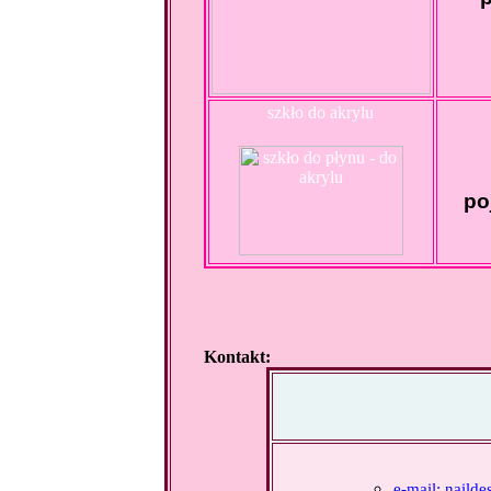
szkło do akrylu
po
Kontakt:
e-mail: naild