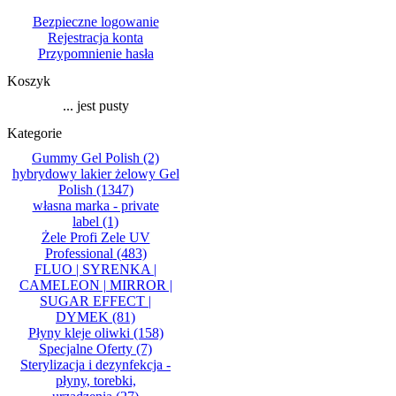
Bezpieczne logowanie
Rejestracja konta
Przypomnienie hasła
Koszyk
... jest pusty
Kategorie
Gummy Gel Polish
(2)
hybrydowy lakier żelowy Gel
Polish
(1347)
własna marka - private
label
(1)
Żele Profi Zele UV
Professional
(483)
FLUO | SYRENKA |
CAMELEON | MIRROR |
SUGAR EFFECT |
DYMEK
(81)
Płyny kleje oliwki
(158)
Specjalne Oferty
(7)
Sterylizacja i dezynfekcja -
płyny, torebki,