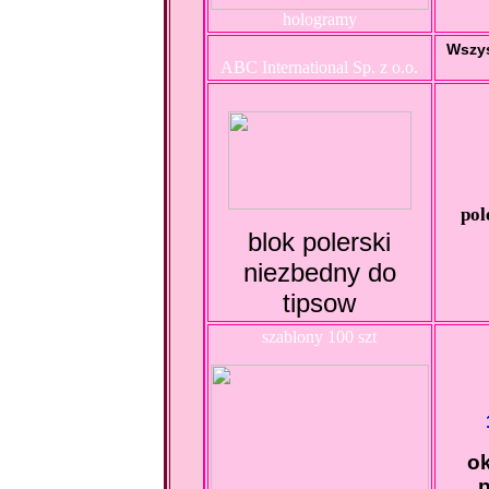
hologramy
Wszys
ABC International Sp. z o.o.
pol
blok polerski
niezbedny do
tipsow
szablony 100 szt
ok
p