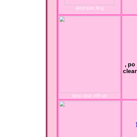
akryl klar 30 g
, po
clea
tipsy clear 100 szt