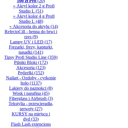
100 zł Pro
(20)
» Akryl kolor 2 g Profi
Studio L
(51)
» Akryl kolor 4 g Profi
Studio L
(48)
» Akcesoria do akrylu
(14)
RefectoCill - henna do brwi i
rzęs
(9)
Lampy UV i LED
(17)
Frezarki, frezy, kapturki,
nasadki
(141)
Tipsy Profi Studio Line
(359)
Pilniki Bloki
(172)
Akcesoria
(123)
Pędzelki
(152)
Nailart - Ozdoby - cyrkonie
holo
(1137)
Lakiery do paznokci
(8)
Wosk i parafina
(45)
Fiberglass i Airbrush
(3)
Tekstylia - przescieradła,
serwety
(27)
KURSY na miejscu i
dvd
(33)
Flash Lash extencions