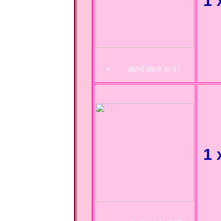
1 
akryl błysk nr 17
1 