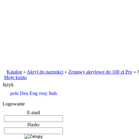
Katalog
»
Akryl do paznokci
»
Zestawy akrylowe do 100 zł Pro
»
Moje konto
Język
Logowanie
E-mail
Hasło: