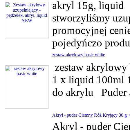
akryl 15g, liquid
stworzyliśmy uzu
promocyjnej cenie
pojedyńczo produ
zestaw akrylowy basic white
zestaw akrylowy b
1 x liquid 100ml 
do akrylu Puder 
Akryl - puder Ciemny Róż Kryjący 30 g +
Akryl - puder Ci