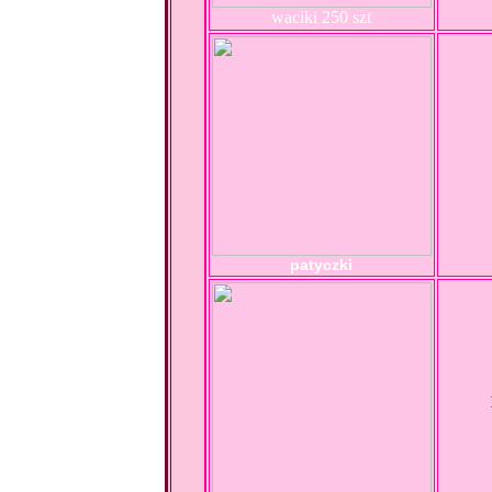
waciki 250 szt
patyczki