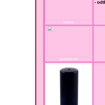
- od
cleaner
pedzelek #4