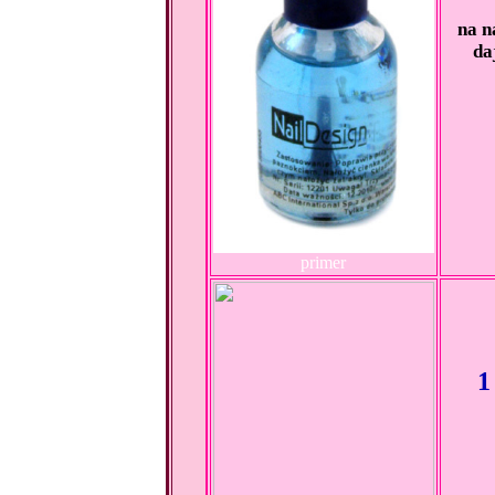
na n
da
primer
1