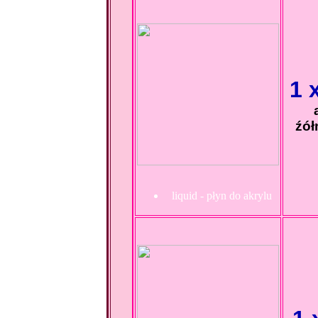
1 
źół
liquid - płyn do akrylu