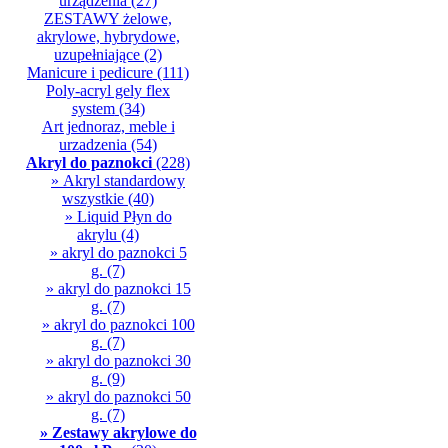
urządzenia
(27)
ZESTAWY żelowe,
akrylowe, hybrydowe,
uzupełniające
(2)
Manicure i pedicure
(111)
Poly-acryl gely flex
system
(34)
Art jednoraz, meble i
urzadzenia
(54)
Akryl do paznokci
(228)
» Akryl standardowy
wszystkie
(40)
» Liquid Płyn do
akrylu
(4)
» akryl do paznokci 5
g.
(7)
» akryl do paznokci 15
g.
(7)
» akryl do paznokci 100
g.
(7)
» akryl do paznokci 30
g.
(9)
» akryl do paznokci 50
g.
(7)
» Zestawy akrylowe do