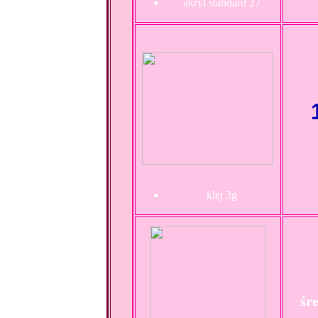
akryl standard 27
klej 3g
śr