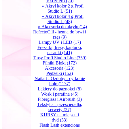
100 zł Pro
(20)
» Akryl kolor 2 g Profi
Studio L
(51)
» Akryl kolor 4 g Profi
Studio L
(48)
» Akcesoria do akrylu
(14)
RefectoCill - henna do brwi i
rzęs
(9)
Lampy UV i LED
(17)
Frezarki, frezy, kapturki,
nasadki
(141)
Tipsy Profi Studio Line
(359)
Pilniki Bloki
(172)
Akcesoria
(123)
Pędzelki
(152)
Nailart - Ozdoby - cyrkonie
holo
(1137)
Lakiery do paznokci
(8)
Wosk i parafina
(45)
Fiberglass i Airbrush
(3)
Tekstylia - przescieradła,
serwety
(27)
KURSY na miejscu i
dvd
(33)
Flash Lash extencions