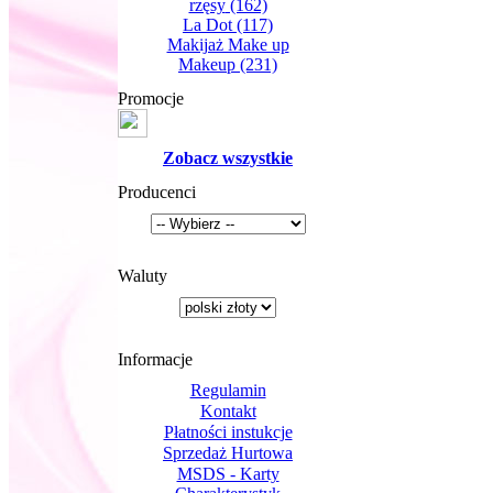
rzęsy
(162)
La Dot
(117)
Makijaż Make up
Makeup
(231)
Promocje
Zobacz wszystkie
Producenci
Waluty
Informacje
Regulamin
Kontakt
Płatności instukcje
Sprzedaż Hurtowa
MSDS - Karty