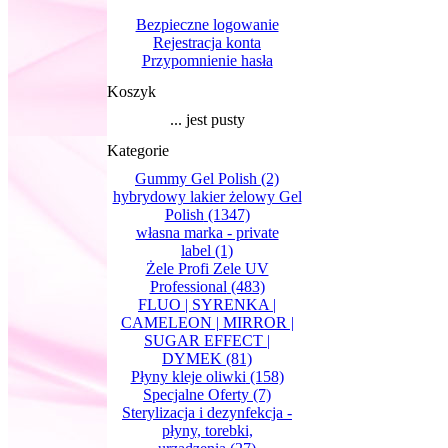
Bezpieczne logowanie
Rejestracja konta
Przypomnienie hasła
Koszyk
... jest pusty
Kategorie
Gummy Gel Polish
(2)
hybrydowy lakier żelowy Gel
Polish
(1347)
własna marka - private
label
(1)
Żele Profi Zele UV
Professional
(483)
FLUO | SYRENKA |
CAMELEON | MIRROR |
SUGAR EFFECT |
DYMEK
(81)
Płyny kleje oliwki
(158)
Specjalne Oferty
(7)
Sterylizacja i dezynfekcja -
płyny, torebki,