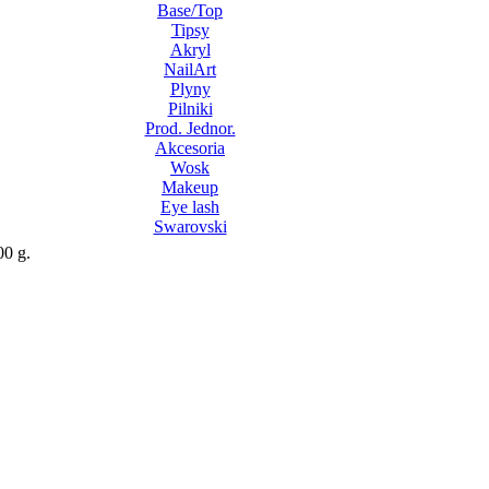
Base/Top
Tipsy
Akryl
NailArt
Plyny
Pilniki
Prod. Jednor.
Akcesoria
Wosk
Makeup
Eye lash
Swarovski
00 g.