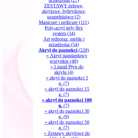
urządzenia
(27)
ZESTAWY żelowe,
akrylowe, hybrydowe,
uzupełniające
(2)
Manicure i pedicure
(111)
Poly-acryl gely flex
system
(34)
Art jednoraz, meble i
urzadzenia
(54)
Akryl do paznokci
(228)
» Akryl standardowy
wszystkie
(40)
» Liquid Płyn do
akrylu
(4)
» akryl do paznokci 5
g.
(7)
» akryl do paznokci 15
g.
(7)
» akryl do paznokci 100
g.
(7)
» akryl do paznokci 30
g.
(9)
» akryl do paznokci 50
g.
(7)
» Zestawy akrylowe do