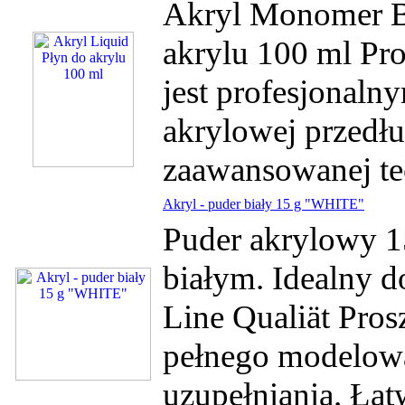
Akryl Monomer B
akrylu 100 ml Pro
jest profesjonaln
akrylowej przedłu
zaawansowanej tec
Akryl - puder biały 15 g "WHITE"
Puder akrylowy 15
białym. Idealny d
Line Qualiät Pros
pełnego modelowa
uzupełniania. Łat