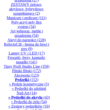
urządzenia
(27)
ZESTAWY żelowe,
akrylowe, hybrydowe,
uzupełniające
(2)
Manicure i pedicure
(111)
Poly-acryl gely flex
system
(34)
Art jednoraz, meble i
urzadzenia
(54)
Akryl do paznokci
(228)
RefectoCill - henna do brwi i
rzęs
(9)
Lampy UV i LED
(17)
Frezarki, frezy, kapturki,
nasadki
(141)
Tipsy Profi Studio Line
(359)
Pilniki Bloki
(172)
Akcesoria
(123)
Pędzelki
(152)
» Pędzle kosmetyczne
(5)
» Pędzelki do zdobień
Nail Art
(14)
» Pędzelki do akrylu
(43)
» Pędzelki do żelu
(54)
» Zestawy pędzelków
(16)