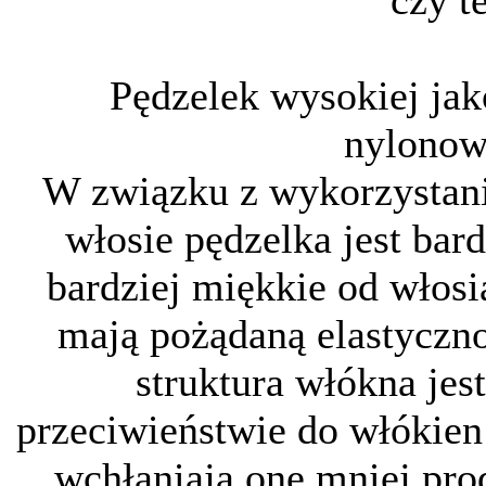
czy t
Pędzelek wysokiej ja
nylonow
W związku z wykorzystani
włosie pędzelka jest bar
bardziej miękkie od włosi
mają pożądaną elastyczno
struktura włókna jes
przeciwieństwie do włókien
wchłaniają one mniej prod