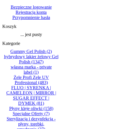
Bezpieczne logowanie
Rejestracja konta
Przypomnienie hasła
Koszyk
... jest pusty
Kategorie
Gummy Gel Polish
(2)
hybrydowy lakier żelowy Gel
Polish
(1347)
własna marka - private
label
(1)
Żele Profi Zele UV
Professional
(483)
FLUO | SYRENKA |
CAMELEON | MIRROR |
SUGAR EFFECT |
DYMEK
(81)
Płyny kleje oliwki
(158)
Specjalne Oferty
(7)
Sterylizacja i dezynfekcja -
płyny, torebki,