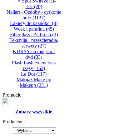
» Spot Swirl & Hi-
Tec
(20)
Nailart - Ozdoby - cyrkonie
holo
(1137)
Lakiery do paznokci
(8)
Wosk i parafina
(45)
Fiberglass i Airbrush
(3)
Tekstylia - przescieradła,
serwety
(27)
KURSY na miejscu i
dvd
(33)
Flash Lash extencions
rzęsy
(162)
La Dot
(117)
Makijaż Make up
Makeup
(231)
Promocje
Zobacz wszystkie
Producenci