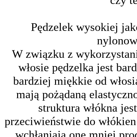
czy t
Pędzelek wysokiej ja
nylonow
W związku z wykorzystani
włosie pędzelka jest bar
bardziej miękkie od włosi
mają pożądaną elastyczno
struktura włókna jes
przeciwieństwie do włókien
wchłaniają one mniej prod