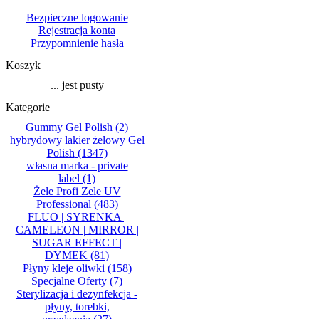
Bezpieczne logowanie
Rejestracja konta
Przypomnienie hasła
Koszyk
... jest pusty
Kategorie
Gummy Gel Polish
(2)
hybrydowy lakier żelowy Gel
Polish
(1347)
własna marka - private
label
(1)
Żele Profi Zele UV
Professional
(483)
FLUO | SYRENKA |
CAMELEON | MIRROR |
SUGAR EFFECT |
DYMEK
(81)
Płyny kleje oliwki
(158)
Specjalne Oferty
(7)
Sterylizacja i dezynfekcja -
płyny, torebki,