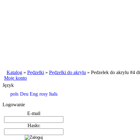
Katalog
»
Pędzelki
»
Pędzelki do akrylu
»
Pedzelek do akrylu #4 d
Moje konto
Język
Logowanie
E-mail
Hasło: