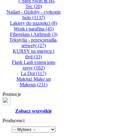
» Spot Swirl & Hi-
Tec
(20)
Nailart - Ozdoby - cyrkonie
holo
(1137)
Lakiery do paznokci
(8)
Wosk i parafina
(45)
Fiberglass i Airbrush
(3)
Tekstylia - przescieradła,
serwety
(27)
KURSY na miejscu i
dvd
(33)
Flash Lash extencions
rzęsy
(162)
La Dot
(117)
Makijaż Make up
Makeup
(231)
Promocje
Zobacz wszystkie
Producenci