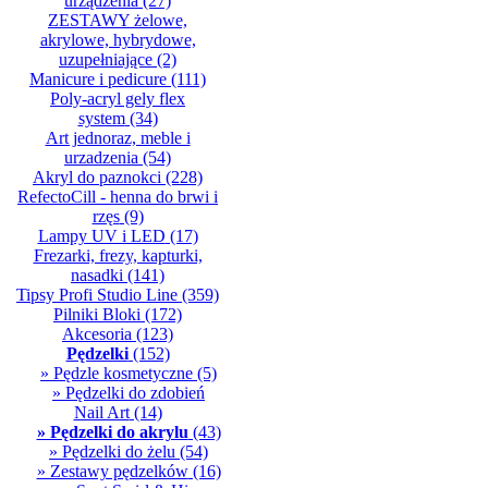
urządzenia
(27)
ZESTAWY żelowe,
akrylowe, hybrydowe,
uzupełniające
(2)
Manicure i pedicure
(111)
Poly-acryl gely flex
system
(34)
Art jednoraz, meble i
urzadzenia
(54)
Akryl do paznokci
(228)
RefectoCill - henna do brwi i
rzęs
(9)
Lampy UV i LED
(17)
Frezarki, frezy, kapturki,
nasadki
(141)
Tipsy Profi Studio Line
(359)
Pilniki Bloki
(172)
Akcesoria
(123)
Pędzelki
(152)
» Pędzle kosmetyczne
(5)
» Pędzelki do zdobień
Nail Art
(14)
» Pędzelki do akrylu
(43)
» Pędzelki do żelu
(54)
» Zestawy pędzelków
(16)