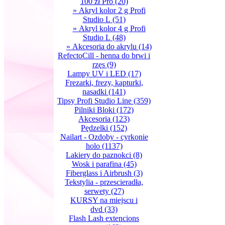
100 zł Pro
(20)
» Akryl kolor 2 g Profi
Studio L
(51)
» Akryl kolor 4 g Profi
Studio L
(48)
» Akcesoria do akrylu
(14)
RefectoCill - henna do brwi i
rzęs
(9)
Lampy UV i LED
(17)
Frezarki, frezy, kapturki,
nasadki
(141)
Tipsy Profi Studio Line
(359)
Pilniki Bloki
(172)
Akcesoria
(123)
Pędzelki
(152)
Nailart - Ozdoby - cyrkonie
holo
(1137)
Lakiery do paznokci
(8)
Wosk i parafina
(45)
Fiberglass i Airbrush
(3)
Tekstylia - przescieradła,
serwety
(27)
KURSY na miejscu i
dvd
(33)
Flash Lash extencions