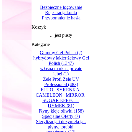
Bezpieczne logowanie
Rejestracja konta
Przypomnienie hasła
Koszyk
... jest pusty
Kategorie
Gummy Gel Polish
(2)
hybrydowy lakier żelowy Gel
Polish
(1347)
własna marka - private
label
(1)
Żele Profi Zele UV
Professional
(483)
FLUO | SYRENKA |
CAMELEON | MIRROR |
SUGAR EFFECT |
DYMEK
(81)
Płyny kleje oliwki
(158)
Specjalne Oferty
(7)
Sterylizacja i dezynfekcja -
płyny, torebki,