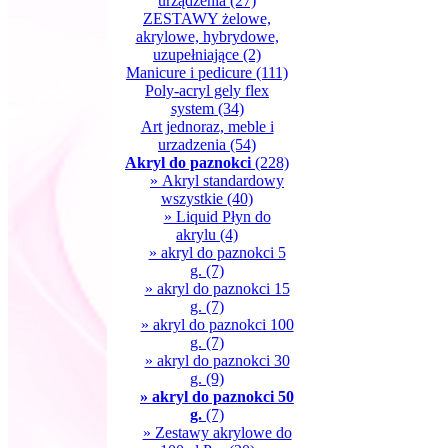
urządzenia
(27)
ZESTAWY żelowe,
akrylowe, hybrydowe,
uzupełniające
(2)
Manicure i pedicure
(111)
Poly-acryl gely flex
system
(34)
Art jednoraz, meble i
urzadzenia
(54)
Akryl do paznokci
(228)
» Akryl standardowy
wszystkie
(40)
» Liquid Płyn do
akrylu
(4)
» akryl do paznokci 5
g.
(7)
» akryl do paznokci 15
g.
(7)
» akryl do paznokci 100
g.
(7)
» akryl do paznokci 30
g.
(9)
» akryl do paznokci 50
g.
(7)
» Zestawy akrylowe do