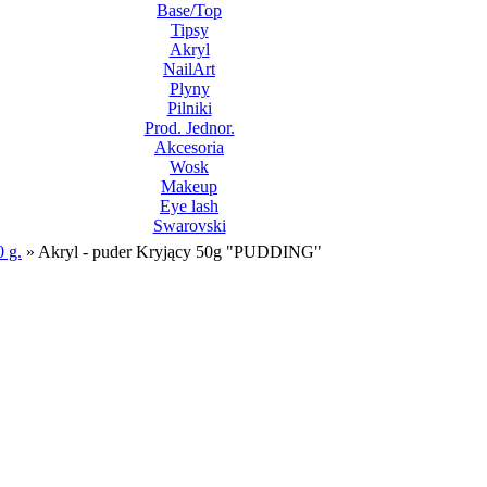
Base/Top
Tipsy
Akryl
NailArt
Plyny
Pilniki
Prod. Jednor.
Akcesoria
Wosk
Makeup
Eye lash
Swarovski
0 g.
»
Akryl - puder Kryjący 50g "PUDDING"