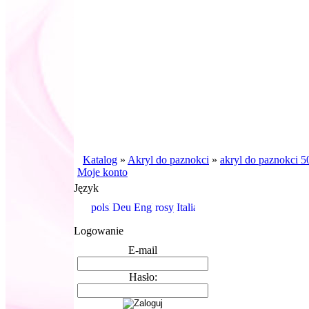
Katalog
»
Akryl do paznokci
»
akryl do paznokci 5
Moje konto
Język
Logowanie
E-mail
Hasło: