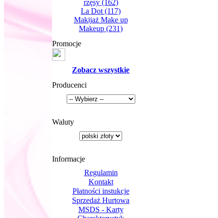
rzęsy
(162)
La Dot
(117)
Makijaż Make up
Makeup
(231)
Promocje
Zobacz wszystkie
Producenci
Waluty
Informacje
Regulamin
Kontakt
Płatności instukcje
Sprzedaż Hurtowa
MSDS - Karty