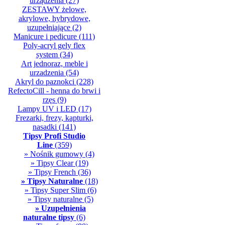
urządzenia
(27)
ZESTAWY żelowe,
akrylowe, hybrydowe,
uzupełniające
(2)
Manicure i pedicure
(111)
Poly-acryl gely flex
system
(34)
Art jednoraz, meble i
urzadzenia
(54)
Akryl do paznokci
(228)
RefectoCill - henna do brwi i
rzęs
(9)
Lampy UV i LED
(17)
Frezarki, frezy, kapturki,
nasadki
(141)
Tipsy Profi Studio
Line
(359)
» Nośnik gumowy
(4)
» Tipsy Clear
(19)
» Tipsy French
(36)
» Tipsy Naturalne
(18)
» Tipsy Super Slim
(6)
» Tipsy naturalne
(5)
» Uzupełnienia
naturalne tipsy
(6)