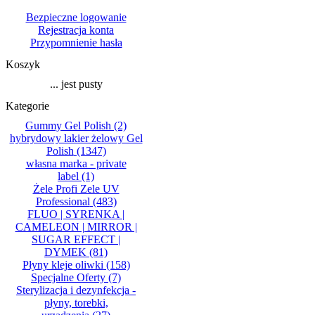
Bezpieczne logowanie
Rejestracja konta
Przypomnienie hasła
Koszyk
... jest pusty
Kategorie
Gummy Gel Polish
(2)
hybrydowy lakier żelowy Gel
Polish
(1347)
własna marka - private
label
(1)
Żele Profi Zele UV
Professional
(483)
FLUO | SYRENKA |
CAMELEON | MIRROR |
SUGAR EFFECT |
DYMEK
(81)
Płyny kleje oliwki
(158)
Specjalne Oferty
(7)
Sterylizacja i dezynfekcja -
płyny, torebki,