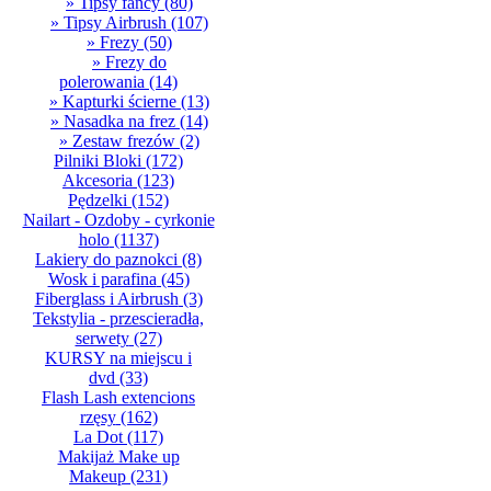
» Tipsy fancy
(80)
» Tipsy Airbrush
(107)
» Frezy
(50)
» Frezy do
polerowania
(14)
» Kapturki ścierne
(13)
» Nasadka na frez
(14)
» Zestaw frezów
(2)
Pilniki Bloki
(172)
Akcesoria
(123)
Pędzelki
(152)
Nailart - Ozdoby - cyrkonie
holo
(1137)
Lakiery do paznokci
(8)
Wosk i parafina
(45)
Fiberglass i Airbrush
(3)
Tekstylia - przescieradła,
serwety
(27)
KURSY na miejscu i
dvd
(33)
Flash Lash extencions
rzęsy
(162)
La Dot
(117)
Makijaż Make up
Makeup
(231)