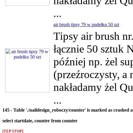
nakładamy żel Qui
...
air brush tipsy 79 w pudełku 50 szt
Tipsy air brush n
łącznie 50 sztuk 
później np. żel su
(przeźroczysty, a
nakładamy żel Qui
...
145 - Table './naildesign_roboczy/counter' is marked as crashed 
select startdate, counter from counter
[TEP STOP]