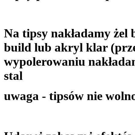
Na tipsy nakładamy żel ba
build lub akryl klar (prz
wypolerowaniu nakładam
stal
uwaga - tipsów nie woln