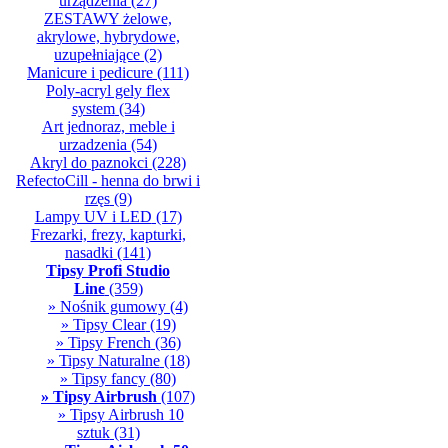
urządzenia
(27)
ZESTAWY żelowe,
akrylowe, hybrydowe,
uzupełniające
(2)
Manicure i pedicure
(111)
Poly-acryl gely flex
system
(34)
Art jednoraz, meble i
urzadzenia
(54)
Akryl do paznokci
(228)
RefectoCill - henna do brwi i
rzęs
(9)
Lampy UV i LED
(17)
Frezarki, frezy, kapturki,
nasadki
(141)
Tipsy Profi Studio
Line
(359)
» Nośnik gumowy
(4)
» Tipsy Clear
(19)
» Tipsy French
(36)
» Tipsy Naturalne
(18)
» Tipsy fancy
(80)
» Tipsy Airbrush
(107)
» Tipsy Airbrush 10
sztuk
(31)