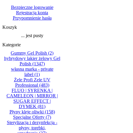
Bezpieczne logowanie
Rejestracja konta
Przypomnienie hasła
Koszyk
... jest pusty
Kategorie
Gummy Gel Polish
(2)
hybrydowy lakier żelowy Gel
Polish
(1347)
własna marka - private
label
(1)
Żele Profi Zele UV
Professional
(483)
FLUO | SYRENKA |
CAMELEON | MIRROR |
SUGAR EFFECT |
DYMEK
(81)
Płyny kleje oliwki
(158)
Specjalne Oferty
(7)
Sterylizacja i dezynfekcja -
płyny, torebki,