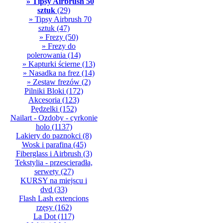
» Tipsy Airbrush 50
sztuk
(29)
» Tipsy Airbrush 70
sztuk
(47)
» Frezy
(50)
» Frezy do
polerowania
(14)
» Kapturki ścierne
(13)
» Nasadka na frez
(14)
» Zestaw frezów
(2)
Pilniki Bloki
(172)
Akcesoria
(123)
Pędzelki
(152)
Nailart - Ozdoby - cyrkonie
holo
(1137)
Lakiery do paznokci
(8)
Wosk i parafina
(45)
Fiberglass i Airbrush
(3)
Tekstylia - przescieradła,
serwety
(27)
KURSY na miejscu i
dvd
(33)
Flash Lash extencions
rzęsy
(162)
La Dot
(117)