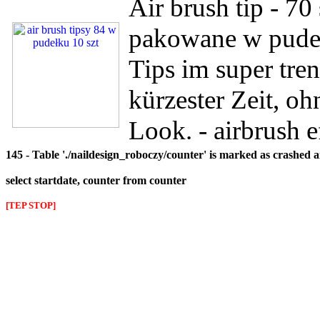
Air brush tip - 70
pakowane w pudeł
Tips im super tren
kürzester Zeit, o
Look. - airbrush e
145 - Table './naildesign_roboczy/counter' is marked as crashed 
select startdate, counter from counter
[TEP STOP]