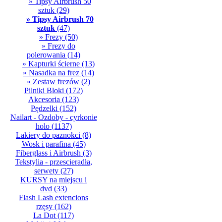
» Tipsy Airbrush 50
sztuk
(29)
» Tipsy Airbrush 70
sztuk
(47)
» Frezy
(50)
» Frezy do
polerowania
(14)
» Kapturki ścierne
(13)
» Nasadka na frez
(14)
» Zestaw frezów
(2)
Pilniki Bloki
(172)
Akcesoria
(123)
Pędzelki
(152)
Nailart - Ozdoby - cyrkonie
holo
(1137)
Lakiery do paznokci
(8)
Wosk i parafina
(45)
Fiberglass i Airbrush
(3)
Tekstylia - przescieradła,
serwety
(27)
KURSY na miejscu i
dvd
(33)
Flash Lash extencions
rzęsy
(162)
La Dot
(117)