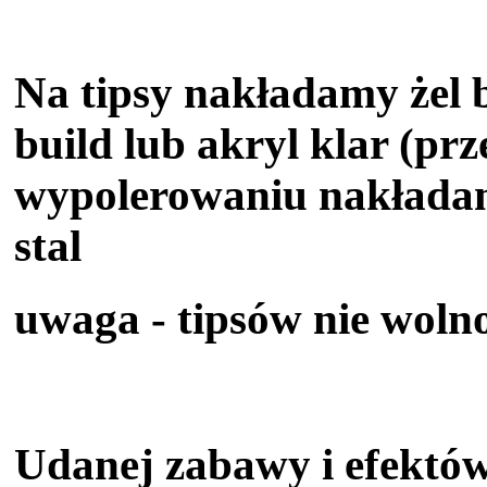
Na tipsy nakładamy żel ba
build lub akryl klar (prz
wypolerowaniu nakładam
stal
uwaga - tipsów nie woln
Udanej zabawy i efektów