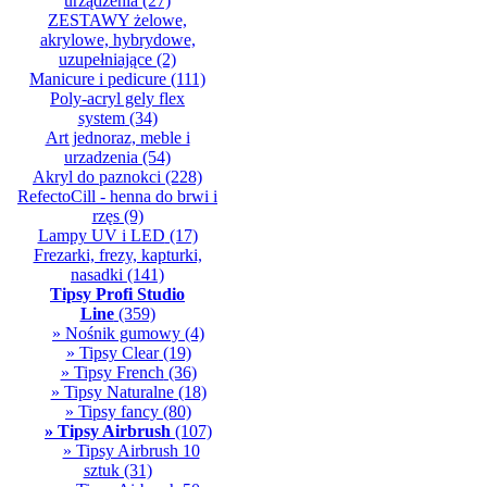
urządzenia
(27)
ZESTAWY żelowe,
akrylowe, hybrydowe,
uzupełniające
(2)
Manicure i pedicure
(111)
Poly-acryl gely flex
system
(34)
Art jednoraz, meble i
urzadzenia
(54)
Akryl do paznokci
(228)
RefectoCill - henna do brwi i
rzęs
(9)
Lampy UV i LED
(17)
Frezarki, frezy, kapturki,
nasadki
(141)
Tipsy Profi Studio
Line
(359)
» Nośnik gumowy
(4)
» Tipsy Clear
(19)
» Tipsy French
(36)
» Tipsy Naturalne
(18)
» Tipsy fancy
(80)
» Tipsy Airbrush
(107)
» Tipsy Airbrush 10
sztuk
(31)