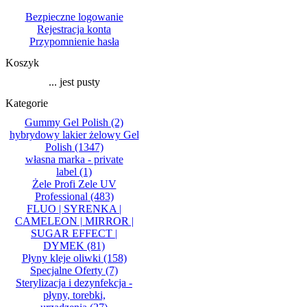
Bezpieczne logowanie
Rejestracja konta
Przypomnienie hasła
Koszyk
... jest pusty
Kategorie
Gummy Gel Polish
(2)
hybrydowy lakier żelowy Gel
Polish
(1347)
własna marka - private
label
(1)
Żele Profi Zele UV
Professional
(483)
FLUO | SYRENKA |
CAMELEON | MIRROR |
SUGAR EFFECT |
DYMEK
(81)
Płyny kleje oliwki
(158)
Specjalne Oferty
(7)
Sterylizacja i dezynfekcja -
płyny, torebki,