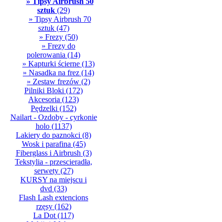
» Tipsy Airbrush 50
sztuk
(29)
» Tipsy Airbrush 70
sztuk
(47)
» Frezy
(50)
» Frezy do
polerowania
(14)
» Kapturki ścierne
(13)
» Nasadka na frez
(14)
» Zestaw frezów
(2)
Pilniki Bloki
(172)
Akcesoria
(123)
Pędzelki
(152)
Nailart - Ozdoby - cyrkonie
holo
(1137)
Lakiery do paznokci
(8)
Wosk i parafina
(45)
Fiberglass i Airbrush
(3)
Tekstylia - przescieradła,
serwety
(27)
KURSY na miejscu i
dvd
(33)
Flash Lash extencions
rzęsy
(162)
La Dot
(117)