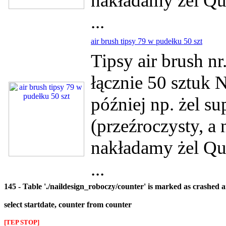
nakładamy żel Qui
...
air brush tipsy 79 w pudełku 50 szt
Tipsy air brush n
łącznie 50 sztuk 
później np. żel su
(przeźroczysty, a
nakładamy żel Qui
...
145 - Table './naildesign_roboczy/counter' is marked as crashed 
select startdate, counter from counter
[TEP STOP]