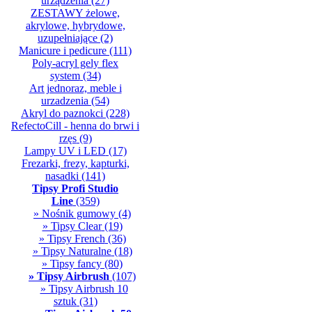
urządzenia
(27)
ZESTAWY żelowe,
akrylowe, hybrydowe,
uzupełniające
(2)
Manicure i pedicure
(111)
Poly-acryl gely flex
system
(34)
Art jednoraz, meble i
urzadzenia
(54)
Akryl do paznokci
(228)
RefectoCill - henna do brwi i
rzęs
(9)
Lampy UV i LED
(17)
Frezarki, frezy, kapturki,
nasadki
(141)
Tipsy Profi Studio
Line
(359)
» Nośnik gumowy
(4)
» Tipsy Clear
(19)
» Tipsy French
(36)
» Tipsy Naturalne
(18)
» Tipsy fancy
(80)
» Tipsy Airbrush
(107)
» Tipsy Airbrush 10
sztuk
(31)