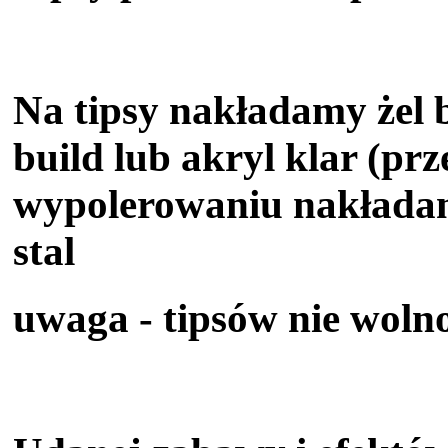
Na tipsy nakładamy żel ba
build lub akryl klar (prz
wypolerowaniu nakładam
stal
uwaga - tipsów nie woln