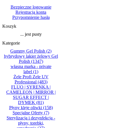
Bezpieczne logowanie
Rejestracja konta
Przypomnienie hasła
Koszyk
... jest pusty
Kategorie
Gummy Gel Polish
(2)
hybrydowy lakier żelowy Gel
Polish
(1347)
własna marka - private
label
(1)
Żele Profi Zele UV
Professional
(483)
FLUO | SYRENKA |
CAMELEON | MIRROR |
SUGAR EFFECT |
DYMEK
(81)
Płyny kleje oliwki
(158)
Specjalne Oferty
(7)
Sterylizacja i dezynfekcja -
płyny, torebki,