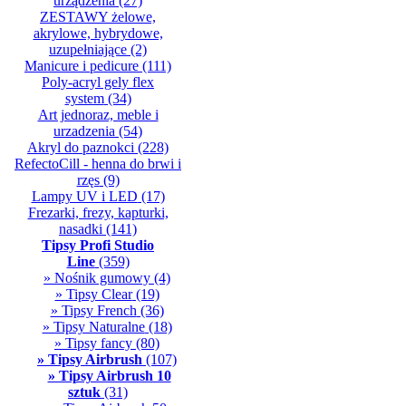
urządzenia
(27)
ZESTAWY żelowe,
akrylowe, hybrydowe,
uzupełniające
(2)
Manicure i pedicure
(111)
Poly-acryl gely flex
system
(34)
Art jednoraz, meble i
urzadzenia
(54)
Akryl do paznokci
(228)
RefectoCill - henna do brwi i
rzęs
(9)
Lampy UV i LED
(17)
Frezarki, frezy, kapturki,
nasadki
(141)
Tipsy Profi Studio
Line
(359)
» Nośnik gumowy
(4)
» Tipsy Clear
(19)
» Tipsy French
(36)
» Tipsy Naturalne
(18)
» Tipsy fancy
(80)
» Tipsy Airbrush
(107)
» Tipsy Airbrush 10
sztuk
(31)