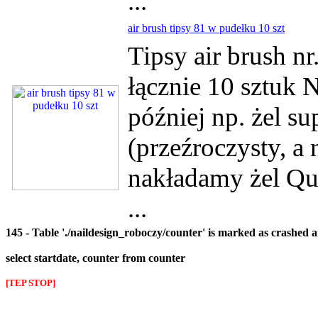
...
air brush tipsy 81 w pudełku 10 szt
Tipsy air brush n
łącznie 10 sztuk 
później np. żel su
(przeźroczysty, a
nakładamy żel Qui
...
145 - Table './naildesign_roboczy/counter' is marked as crashed 
select startdate, counter from counter
[TEP STOP]