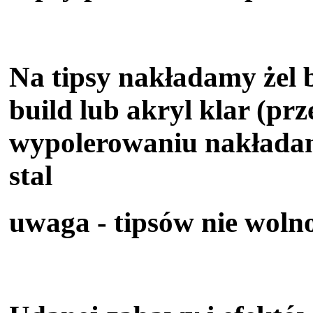
Na tipsy nakładamy żel ba
build lub akryl klar (prz
wypolerowaniu nakładam
stal
uwaga - tipsów nie woln