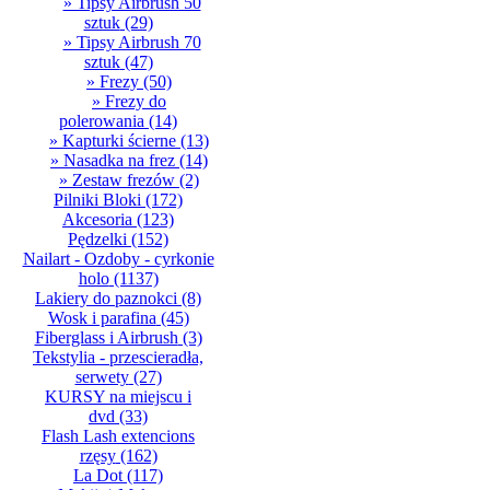
» Tipsy Airbrush 50
sztuk
(29)
» Tipsy Airbrush 70
sztuk
(47)
» Frezy
(50)
» Frezy do
polerowania
(14)
» Kapturki ścierne
(13)
» Nasadka na frez
(14)
» Zestaw frezów
(2)
Pilniki Bloki
(172)
Akcesoria
(123)
Pędzelki
(152)
Nailart - Ozdoby - cyrkonie
holo
(1137)
Lakiery do paznokci
(8)
Wosk i parafina
(45)
Fiberglass i Airbrush
(3)
Tekstylia - przescieradła,
serwety
(27)
KURSY na miejscu i
dvd
(33)
Flash Lash extencions
rzęsy
(162)
La Dot
(117)