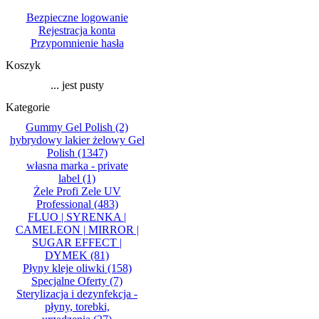
Bezpieczne logowanie
Rejestracja konta
Przypomnienie hasła
Koszyk
... jest pusty
Kategorie
Gummy Gel Polish
(2)
hybrydowy lakier żelowy Gel
Polish
(1347)
własna marka - private
label
(1)
Żele Profi Zele UV
Professional
(483)
FLUO | SYRENKA |
CAMELEON | MIRROR |
SUGAR EFFECT |
DYMEK
(81)
Płyny kleje oliwki
(158)
Specjalne Oferty
(7)
Sterylizacja i dezynfekcja -
płyny, torebki,