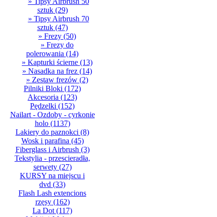
» Tipsy Airbrush 50
sztuk
(29)
» Tipsy Airbrush 70
sztuk
(47)
» Frezy
(50)
» Frezy do
polerowania
(14)
» Kapturki ścierne
(13)
» Nasadka na frez
(14)
» Zestaw frezów
(2)
Pilniki Bloki
(172)
Akcesoria
(123)
Pędzelki
(152)
Nailart - Ozdoby - cyrkonie
holo
(1137)
Lakiery do paznokci
(8)
Wosk i parafina
(45)
Fiberglass i Airbrush
(3)
Tekstylia - przescieradła,
serwety
(27)
KURSY na miejscu i
dvd
(33)
Flash Lash extencions
rzęsy
(162)
La Dot
(117)