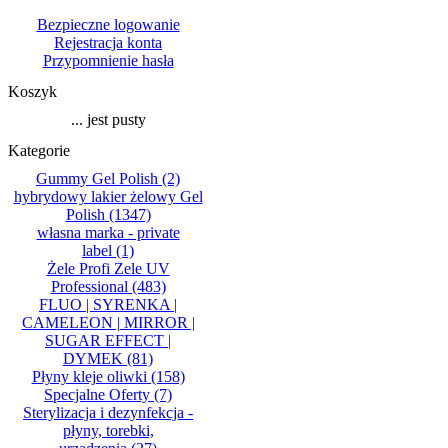
Bezpieczne logowanie
Rejestracja konta
Przypomnienie hasła
Koszyk
... jest pusty
Kategorie
Gummy Gel Polish
(2)
hybrydowy lakier żelowy Gel
Polish
(1347)
własna marka - private
label
(1)
Żele Profi Zele UV
Professional
(483)
FLUO | SYRENKA |
CAMELEON | MIRROR |
SUGAR EFFECT |
DYMEK
(81)
Płyny kleje oliwki
(158)
Specjalne Oferty
(7)
Sterylizacja i dezynfekcja -
płyny, torebki,