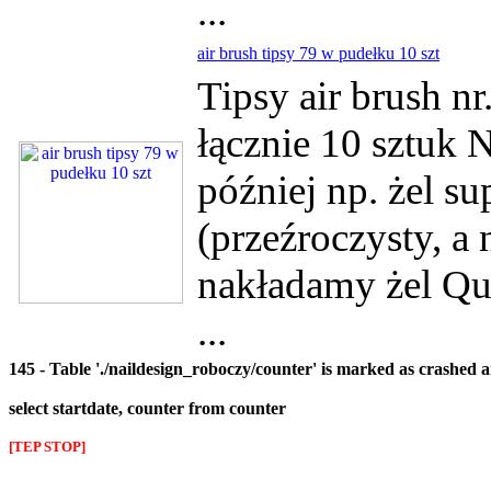
...
air brush tipsy 79 w pudełku 10 szt
Tipsy air brush n
łącznie 10 sztuk 
później np. żel su
(przeźroczysty, a
nakładamy żel Qui
...
145 - Table './naildesign_roboczy/counter' is marked as crashed 
select startdate, counter from counter
[TEP STOP]