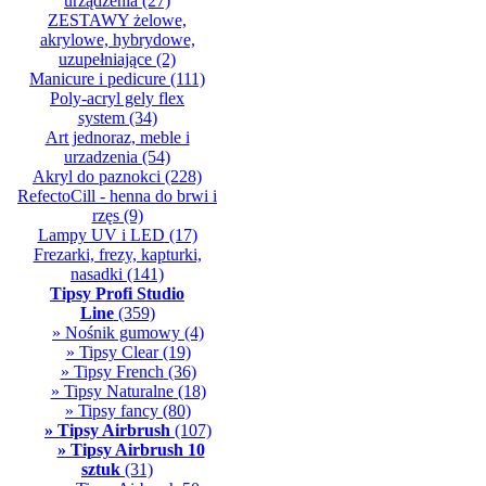
urządzenia
(27)
ZESTAWY żelowe,
akrylowe, hybrydowe,
uzupełniające
(2)
Manicure i pedicure
(111)
Poly-acryl gely flex
system
(34)
Art jednoraz, meble i
urzadzenia
(54)
Akryl do paznokci
(228)
RefectoCill - henna do brwi i
rzęs
(9)
Lampy UV i LED
(17)
Frezarki, frezy, kapturki,
nasadki
(141)
Tipsy Profi Studio
Line
(359)
» Nośnik gumowy
(4)
» Tipsy Clear
(19)
» Tipsy French
(36)
» Tipsy Naturalne
(18)
» Tipsy fancy
(80)
» Tipsy Airbrush
(107)
» Tipsy Airbrush 10
sztuk
(31)