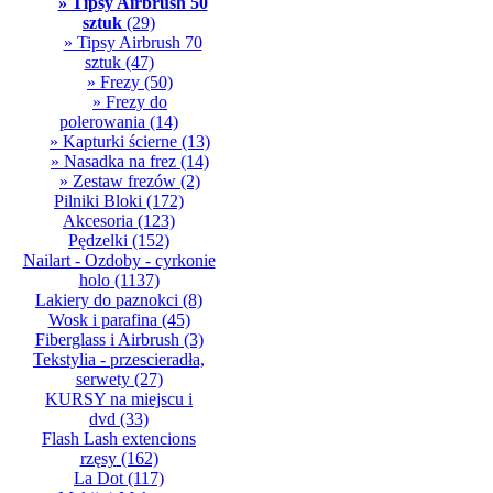
» Tipsy Airbrush 50
sztuk
(29)
» Tipsy Airbrush 70
sztuk
(47)
» Frezy
(50)
» Frezy do
polerowania
(14)
» Kapturki ścierne
(13)
» Nasadka na frez
(14)
» Zestaw frezów
(2)
Pilniki Bloki
(172)
Akcesoria
(123)
Pędzelki
(152)
Nailart - Ozdoby - cyrkonie
holo
(1137)
Lakiery do paznokci
(8)
Wosk i parafina
(45)
Fiberglass i Airbrush
(3)
Tekstylia - przescieradła,
serwety
(27)
KURSY na miejscu i
dvd
(33)
Flash Lash extencions
rzęsy
(162)
La Dot
(117)