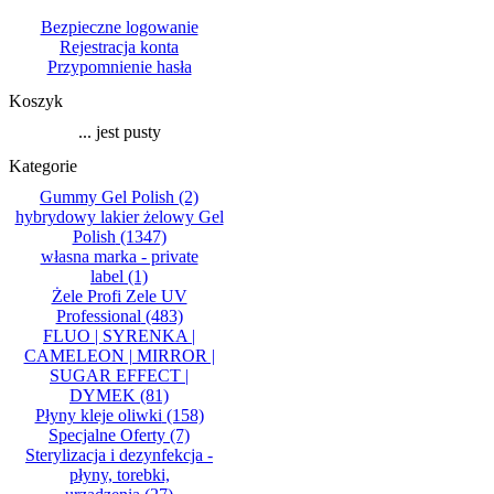
Bezpieczne logowanie
Rejestracja konta
Przypomnienie hasła
Koszyk
... jest pusty
Kategorie
Gummy Gel Polish
(2)
hybrydowy lakier żelowy Gel
Polish
(1347)
własna marka - private
label
(1)
Żele Profi Zele UV
Professional
(483)
FLUO | SYRENKA |
CAMELEON | MIRROR |
SUGAR EFFECT |
DYMEK
(81)
Płyny kleje oliwki
(158)
Specjalne Oferty
(7)
Sterylizacja i dezynfekcja -
płyny, torebki,