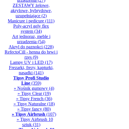
urządzenia
(27)
ZESTAWY żelowe,
akrylowe, hybrydowe,
uzupełniające
(2)
Manicure i pedicure
(111)
Poly-acryl gely flex
system
(34)
Art jednoraz, meble i
urzadzenia
(54)
Akryl do paznokci
(228)
RefectoCill - henna do brwi i
rzęs
(9)
Lampy UV i LED
(17)
Frezarki, frezy, kapturki,
nasadki
(141)
Tipsy Profi Studio
Line
(359)
» Nośnik gumowy
(4)
» Tipsy Clear
(19)
» Tipsy French
(36)
» Tipsy Naturalne
(18)
» Tipsy fancy
(80)
» Tipsy Airbrush
(107)
» Tipsy Airbrush 10
sztuk
(31)