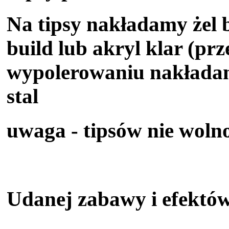
Na tipsy nakładamy żel ba
build lub akryl klar (prz
wypolerowaniu nakładam
stal
uwaga - tipsów nie woln
Udanej zabawy i efektów