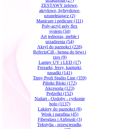
urządzenia
(27)
ZESTAWY żelowe,
akrylowe, hybrydowe,
uzupełniające
(2)
Manicure i pedicure
(111)
Poly-acryl gely flex
system
(34)
Art jednoraz, meble i
urzadzenia
(54)
Akryl do paznokci
(228)
RefectoCill - henna do brwi i
rzęs
(9)
Lampy UV i LED
(17)
Frezarki, frezy, kapturki,
nasadki
(141)
Tipsy Profi Studio Line
(359)
Pilniki Bloki
(172)
Akcesoria
(123)
Pędzelki
(152)
Nailart - Ozdoby - cyrkonie
holo
(1137)
Lakiery do paznokci
(8)
Wosk i parafina
(45)
Fiberglass i Airbrush
(3)
Tekstylia - przescieradła,