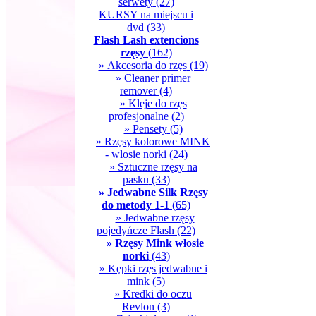
serwety
(27)
KURSY na miejscu i
dvd
(33)
Flash Lash extencions
rzęsy
(162)
» Akcesoria do rzęs
(19)
» Cleaner primer
remover
(4)
» Kleje do rzęs
profesjonalne
(2)
» Pensety
(5)
» Rzęsy kolorowe MINK
- wlosie norki
(24)
» Sztuczne rzęsy na
pasku
(33)
» Jedwabne Silk Rzęsy
do metody 1-1
(65)
» Jedwabne rzęsy
pojedyńcze Flash
(22)
» Rzęsy Mink włosie
norki
(43)
» Kępki rzęs jedwabne i
mink
(5)
» Kredki do oczu
Revlon
(3)