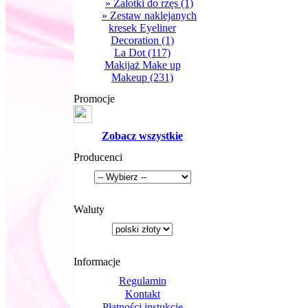
» Zalotki do rzęs
(1)
» Zestaw naklejanych
kresek Eyeliner
Decoration
(1)
La Dot
(117)
Makijaż Make up
Makeup
(231)
Promocje
Zobacz wszystkie
Producenci
Waluty
Informacje
Regulamin
Kontakt
Płatności instukcje