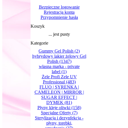
Bezpieczne logowanie
Rejestracja konta
Przypomnienie hasła
Koszyk
... jest pusty
Kategorie
Gummy Gel Polish
(2)
hybrydowy lakier żelowy Gel
Polish
(1347)
własna marka - private
label
(1)
Żele Profi Zele UV
Professional
(483)
FLUO | SYRENKA |
CAMELEON | MIRROR |
SUGAR EFFECT |
DYMEK
(81)
Płyny kleje oliwki
(158)
Specjalne Oferty
(7)
Sterylizacja i dezynfekcja -
płyny, torebki,