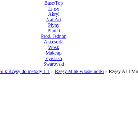
Base/Top
Tipsy
Akryl
NailArt
Plyny
Pilniki
Prod. Jednor.
Akcesoria
Wosk
Makeup
Eye lash
Swarovski
Silk Rzęsy do metody 1-1
»
Rzęsy Mink włosie norki
»
Rzęsy ALI Min