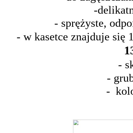
-delikat
- sprężyste, odpo
- w kasetce znajduje się
1
- s
- grub
-
kolo