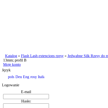
Katalog
»
Flash Lash extencions rzęsy
»
Jedwabne Silk Rzęsy do m
13mm; profil B
Moje konto
Język
Logowanie
E-mail
Hasło: