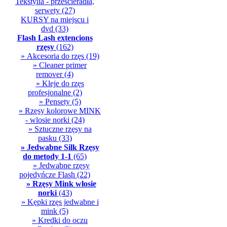
Tekstylia - przescieradła,
serwety
(27)
KURSY na miejscu i
dvd
(33)
Flash Lash extencions
rzęsy
(162)
» Akcesoria do rzęs
(19)
» Cleaner primer
remover
(4)
» Kleje do rzęs
profesjonalne
(2)
» Pensety
(5)
» Rzęsy kolorowe MINK
- wlosie norki
(24)
» Sztuczne rzęsy na
pasku
(33)
» Jedwabne Silk Rzęsy
do metody 1-1
(65)
» Jedwabne rzęsy
pojedyńcze Flash
(22)
» Rzęsy Mink włosie
norki
(43)
» Kępki rzęs jedwabne i
mink
(5)
» Kredki do oczu