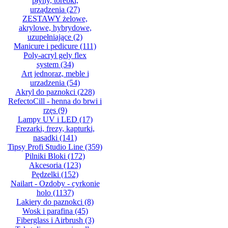
płyny, torebki,
urządzenia
(27)
ZESTAWY żelowe,
akrylowe, hybrydowe,
uzupełniające
(2)
Manicure i pedicure
(111)
Poly-acryl gely flex
system
(34)
Art jednoraz, meble i
urzadzenia
(54)
Akryl do paznokci
(228)
RefectoCill - henna do brwi i
rzęs
(9)
Lampy UV i LED
(17)
Frezarki, frezy, kapturki,
nasadki
(141)
Tipsy Profi Studio Line
(359)
Pilniki Bloki
(172)
Akcesoria
(123)
Pędzelki
(152)
Nailart - Ozdoby - cyrkonie
holo
(1137)
Lakiery do paznokci
(8)
Wosk i parafina
(45)
Fiberglass i Airbrush
(3)