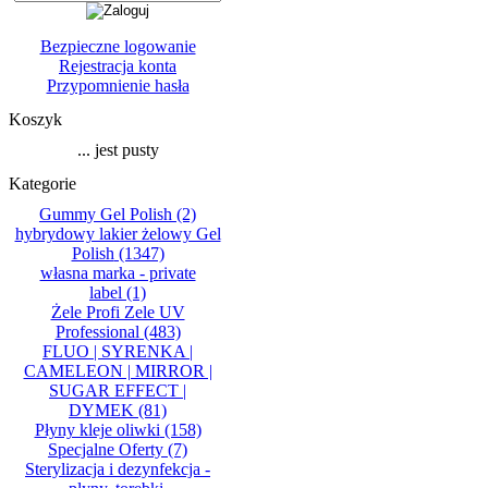
Bezpieczne logowanie
Rejestracja konta
Przypomnienie hasła
Koszyk
... jest pusty
Kategorie
Gummy Gel Polish
(2)
hybrydowy lakier żelowy Gel
Polish
(1347)
własna marka - private
label
(1)
Żele Profi Zele UV
Professional
(483)
FLUO | SYRENKA |
CAMELEON | MIRROR |
SUGAR EFFECT |
DYMEK
(81)
Płyny kleje oliwki
(158)
Specjalne Oferty
(7)
Sterylizacja i dezynfekcja -