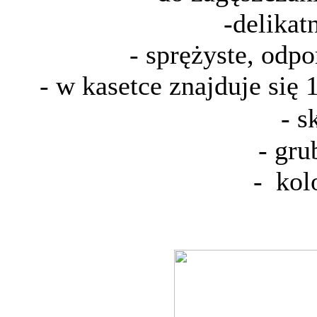
-delikat
- sprężyste, odpo
- w kasetce znajduje się
- s
- grub
-
kolo