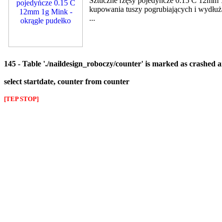
Sztuczne rzęsy pojedyńcze 0.15 C 12mm 1
kupowania tuszy pogrubiających i wydłużaj
...
145 - Table './naildesign_roboczy/counter' is marked as crashed 
select startdate, counter from counter
[TEP STOP]