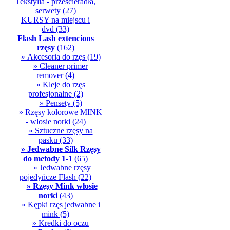
Tekstylia - przescieradła,
serwety
(27)
KURSY na miejscu i
dvd
(33)
Flash Lash extencions
rzęsy
(162)
» Akcesoria do rzęs
(19)
» Cleaner primer
remover
(4)
» Kleje do rzęs
profesjonalne
(2)
» Pensety
(5)
» Rzęsy kolorowe MINK
- wlosie norki
(24)
» Sztuczne rzęsy na
pasku
(33)
» Jedwabne Silk Rzęsy
do metody 1-1
(65)
» Jedwabne rzęsy
pojedyńcze Flash
(22)
» Rzęsy Mink włosie
norki
(43)
» Kępki rzęs jedwabne i
mink
(5)
» Kredki do oczu