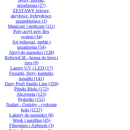
płyny, torebki,
urządzenia
(27)
ZESTAWY żelowe,
akrylowe, hybrydowe,
uzupełniające
(2)
Manicure i pedicure
(111)
Poly-acryl gely flex
system
(34)
Art jednoraz, meble i
urzadzenia
(54)
Akryl do paznokci
(228)
RefectoCill - henna do brwi i
rzęs
(9)
Lampy UV i LED
(17)
Frezarki, frezy, kapturki,
nasadki
(141)
Tipsy Profi Studio Line
(359)
Pilniki Bloki
(172)
Akcesoria
(123)
Pędzelki
(152)
Nailart - Ozdoby - cyrkonie
holo
(1137)
Lakiery do paznokci
(8)
Wosk i parafina
(45)
Fiberglass i Airbrush
(3)