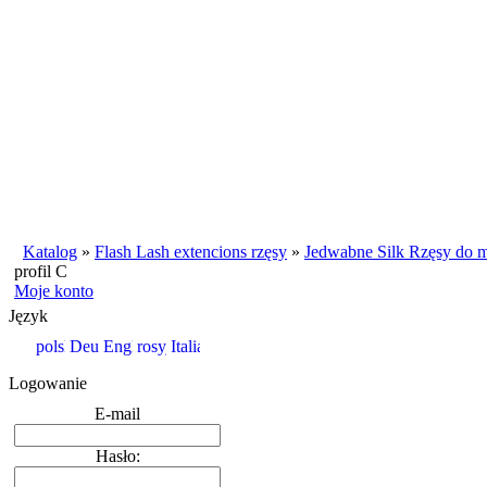
Katalog
»
Flash Lash extencions rzęsy
»
Jedwabne Silk Rzęsy do m
profil C
Moje konto
Język
Logowanie
E-mail
Hasło: