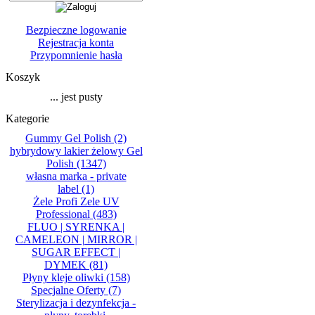
Bezpieczne logowanie
Rejestracja konta
Przypomnienie hasła
Koszyk
... jest pusty
Kategorie
Gummy Gel Polish
(2)
hybrydowy lakier żelowy Gel
Polish
(1347)
własna marka - private
label
(1)
Żele Profi Zele UV
Professional
(483)
FLUO | SYRENKA |
CAMELEON | MIRROR |
SUGAR EFFECT |
DYMEK
(81)
Płyny kleje oliwki
(158)
Specjalne Oferty
(7)
Sterylizacja i dezynfekcja -