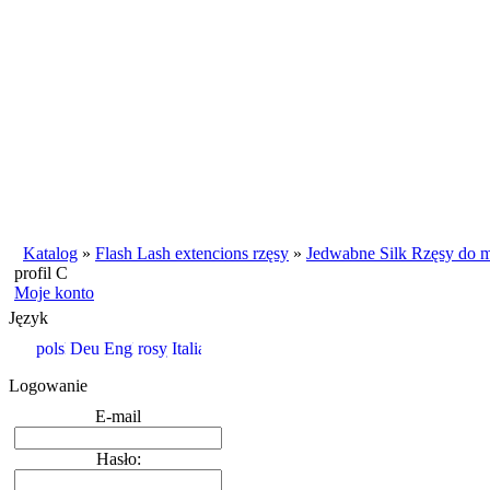
Katalog
»
Flash Lash extencions rzęsy
»
Jedwabne Silk Rzęsy do m
profil C
Moje konto
Język
Logowanie
E-mail
Hasło: