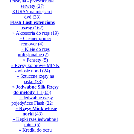
Tekstylia - przescieradła,
serwety
(27)
KURSY na miejscu i
dvd
(33)
Flash Lash extencions
rzęsy
(162)
» Akcesoria do rzęs
(19)
» Cleaner primer
remover
(4)
» Kleje do rzęs
profesjonalne
(2)
» Pensety
(5)
» Rzęsy kolorowe MINK
- wlosie norki
(24)
» Sztuczne rzęsy na
pasku
(33)
» Jedwabne Silk Rzęsy
do metody 1-1
(65)
» Jedwabne rzęsy
pojedyńcze Flash
(22)
» Rzęsy Mink włosie
norki
(43)
» Kępki rzęs jedwabne i
mink
(5)
» Kredki do oczu