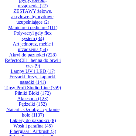
płyny, torebki,
urządzenia
(27)
ZESTAWY żelowe,
akrylowe, hybrydowe,
uzupełniające
(2)
Manicure i pedicure
(111)
Poly-acryl gely flex
system
(34)
Art jednoraz, meble i
urzadzenia
(54)
Akryl do paznokci
(228)
RefectoCill - henna do brwi i
rzęs
(9)
Lampy UV i LED
(17)
Frezarki, frezy, kapturki,
nasadki
(141)
Tipsy Profi Studio Line
(359)
Pilniki Bloki
(172)
Akcesoria
(123)
Pędzelki
(152)
Nailart - Ozdoby - cyrkonie
holo
(1137)
Lakiery do paznokci
(8)
Wosk i parafina
(45)
Fiberglass i Airbrush
(3)