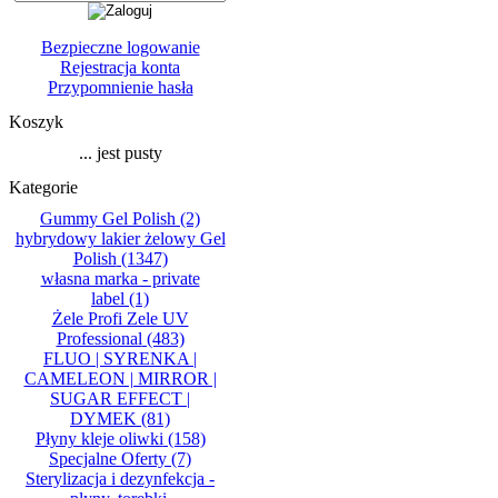
Bezpieczne logowanie
Rejestracja konta
Przypomnienie hasła
Koszyk
... jest pusty
Kategorie
Gummy Gel Polish
(2)
hybrydowy lakier żelowy Gel
Polish
(1347)
własna marka - private
label
(1)
Żele Profi Zele UV
Professional
(483)
FLUO | SYRENKA |
CAMELEON | MIRROR |
SUGAR EFFECT |
DYMEK
(81)
Płyny kleje oliwki
(158)
Specjalne Oferty
(7)
Sterylizacja i dezynfekcja -