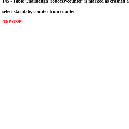
145 - Table './naildesign_roboczy/counter' is marked as crashed 
select startdate, counter from counter
[TEP STOP]