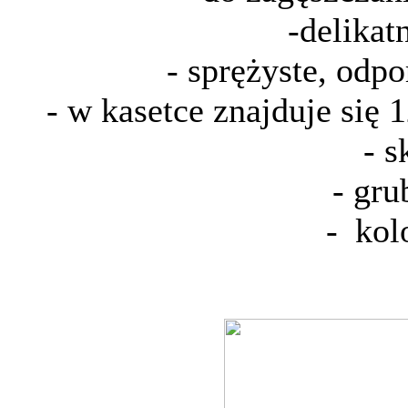
-delikat
- sprężyste, odpo
- w kasetce znajduje się
- s
- grub
-
kolo