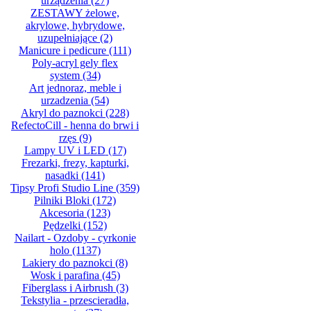
urządzenia
(27)
ZESTAWY żelowe,
akrylowe, hybrydowe,
uzupełniające
(2)
Manicure i pedicure
(111)
Poly-acryl gely flex
system
(34)
Art jednoraz, meble i
urzadzenia
(54)
Akryl do paznokci
(228)
RefectoCill - henna do brwi i
rzęs
(9)
Lampy UV i LED
(17)
Frezarki, frezy, kapturki,
nasadki
(141)
Tipsy Profi Studio Line
(359)
Pilniki Bloki
(172)
Akcesoria
(123)
Pędzelki
(152)
Nailart - Ozdoby - cyrkonie
holo
(1137)
Lakiery do paznokci
(8)
Wosk i parafina
(45)
Fiberglass i Airbrush
(3)
Tekstylia - przescieradła,