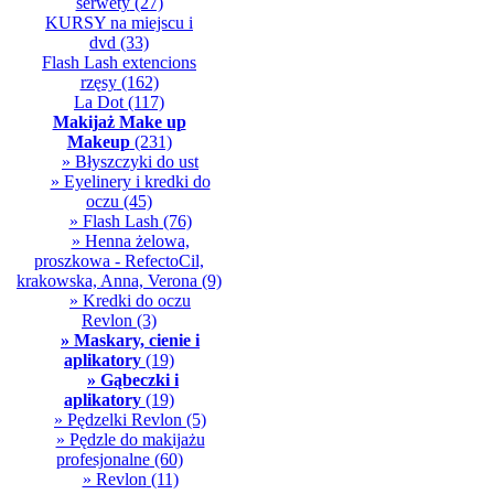
serwety
(27)
KURSY na miejscu i
dvd
(33)
Flash Lash extencions
rzęsy
(162)
La Dot
(117)
Makijaż Make up
Makeup
(231)
» Błyszczyki do ust
» Eyelinery i kredki do
oczu
(45)
» Flash Lash
(76)
» Henna żelowa,
proszkowa - RefectoCil,
krakowska, Anna, Verona
(9)
» Kredki do oczu
Revlon
(3)
» Maskary, cienie i
aplikatory
(19)
» Gąbeczki i
aplikatory
(19)
» Pędzelki Revlon
(5)
» Pędzle do makijażu
profesjonalne
(60)
» Revlon
(11)