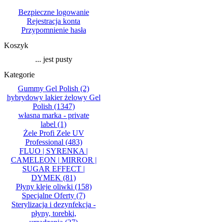
Bezpieczne logowanie
Rejestracja konta
Przypomnienie hasła
Koszyk
... jest pusty
Kategorie
Gummy Gel Polish
(2)
hybrydowy lakier żelowy Gel
Polish
(1347)
własna marka - private
label
(1)
Żele Profi Zele UV
Professional
(483)
FLUO | SYRENKA |
CAMELEON | MIRROR |
SUGAR EFFECT |
DYMEK
(81)
Płyny kleje oliwki
(158)
Specjalne Oferty
(7)
Sterylizacja i dezynfekcja -
płyny, torebki,