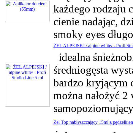
każdego rodzaju ci
cienie nadając, d
smoky eyes długoś
ŻEL ALPEJSKI / alpine white/ - Profi Stu
idealna śnieżnobi
średniogęsta wyst
bardzo kryjącym c
można nałożyć 2 w
samopoziomują
Żel Top nabłyszczający 15ml z pędzelkiem