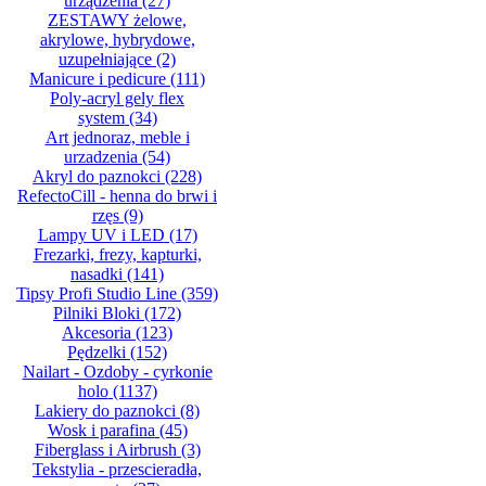
urządzenia
(27)
ZESTAWY żelowe,
akrylowe, hybrydowe,
uzupełniające
(2)
Manicure i pedicure
(111)
Poly-acryl gely flex
system
(34)
Art jednoraz, meble i
urzadzenia
(54)
Akryl do paznokci
(228)
RefectoCill - henna do brwi i
rzęs
(9)
Lampy UV i LED
(17)
Frezarki, frezy, kapturki,
nasadki
(141)
Tipsy Profi Studio Line
(359)
Pilniki Bloki
(172)
Akcesoria
(123)
Pędzelki
(152)
Nailart - Ozdoby - cyrkonie
holo
(1137)
Lakiery do paznokci
(8)
Wosk i parafina
(45)
Fiberglass i Airbrush
(3)
Tekstylia - przescieradła,