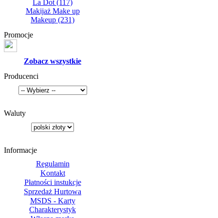
La Dot
(117)
Makijaż Make up
Makeup
(231)
Promocje
Zobacz wszystkie
Producenci
Waluty
Informacje
Regulamin
Kontakt
Płatności instukcje
Sprzedaż Hurtowa
MSDS - Karty
Charakterystyk