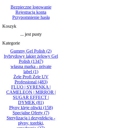
Bezpieczne logowanie
Rejestracja konta
Przypomnienie hasła
Koszyk
... jest pusty
Kategorie
Gummy Gel Polish
(2)
hybrydowy lakier żelowy Gel
Polish
(1347)
własna marka - private
label
(1)
Żele Profi Zele UV
Professional
(483)
FLUO | SYRENKA |
CAMELEON | MIRROR |
SUGAR EFFECT |
DYMEK
(81)
Płyny kleje oliwki
(158)
Specjalne Oferty
(7)
Sterylizacja i dezynfekcja -
płyny, torebki,