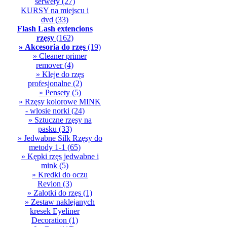
serwety
(27)
KURSY na miejscu i
dvd
(33)
Flash Lash extencions
rzęsy
(162)
» Akcesoria do rzęs
(19)
» Cleaner primer
remover
(4)
» Kleje do rzęs
profesjonalne
(2)
» Pensety
(5)
» Rzęsy kolorowe MINK
- wlosie norki
(24)
» Sztuczne rzęsy na
pasku
(33)
» Jedwabne Silk Rzęsy do
metody 1-1
(65)
» Kępki rzęs jedwabne i
mink
(5)
» Kredki do oczu
Revlon
(3)
» Zalotki do rzęs
(1)
» Zestaw naklejanych
kresek Eyeliner
Decoration
(1)