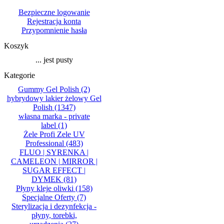
Bezpieczne logowanie
Rejestracja konta
Przypomnienie hasła
Koszyk
... jest pusty
Kategorie
Gummy Gel Polish
(2)
hybrydowy lakier żelowy Gel
Polish
(1347)
własna marka - private
label
(1)
Żele Profi Zele UV
Professional
(483)
FLUO | SYRENKA |
CAMELEON | MIRROR |
SUGAR EFFECT |
DYMEK
(81)
Płyny kleje oliwki
(158)
Specjalne Oferty
(7)
Sterylizacja i dezynfekcja -
płyny, torebki,