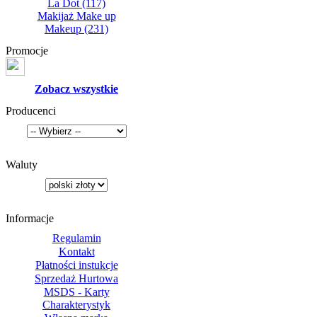
La Dot
(117)
Makijaż Make up
Makeup
(231)
Promocje
Zobacz wszystkie
Producenci
Waluty
Informacje
Regulamin
Kontakt
Płatności instukcje
Sprzedaż Hurtowa
MSDS - Karty
Charakterystyk