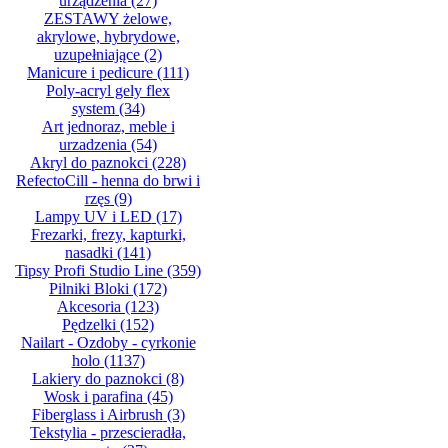
urządzenia
(27)
ZESTAWY żelowe,
akrylowe, hybrydowe,
uzupełniające
(2)
Manicure i pedicure
(111)
Poly-acryl gely flex
system
(34)
Art jednoraz, meble i
urzadzenia
(54)
Akryl do paznokci
(228)
RefectoCill - henna do brwi i
rzęs
(9)
Lampy UV i LED
(17)
Frezarki, frezy, kapturki,
nasadki
(141)
Tipsy Profi Studio Line
(359)
Pilniki Bloki
(172)
Akcesoria
(123)
Pędzelki
(152)
Nailart - Ozdoby - cyrkonie
holo
(1137)
Lakiery do paznokci
(8)
Wosk i parafina
(45)
Fiberglass i Airbrush
(3)
Tekstylia - przescieradła,