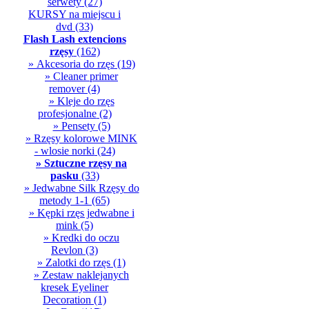
serwety
(27)
KURSY na miejscu i
dvd
(33)
Flash Lash extencions
rzęsy
(162)
» Akcesoria do rzęs
(19)
» Cleaner primer
remover
(4)
» Kleje do rzęs
profesjonalne
(2)
» Pensety
(5)
» Rzęsy kolorowe MINK
- wlosie norki
(24)
» Sztuczne rzęsy na
pasku
(33)
» Jedwabne Silk Rzęsy do
metody 1-1
(65)
» Kępki rzęs jedwabne i
mink
(5)
» Kredki do oczu
Revlon
(3)
» Zalotki do rzęs
(1)
» Zestaw naklejanych
kresek Eyeliner
Decoration
(1)