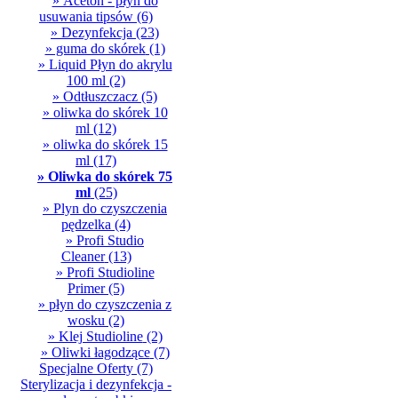
» Aceton - płyn do
usuwania tipsów
(6)
» Dezynfekcja
(23)
» guma do skórek
(1)
» Liquid Płyn do akrylu
100 ml
(2)
» Odtłuszczacz
(5)
» oliwka do skórek 10
ml
(12)
» oliwka do skórek 15
ml
(17)
» Oliwka do skórek 75
ml
(25)
» Plyn do czyszczenia
pędzelka
(4)
» Profi Studio
Cleaner
(13)
» Profi Studioline
Primer
(5)
» płyn do czyszczenia z
wosku
(2)
» Klej Studioline
(2)
» Oliwki łagodzące
(7)
Specjalne Oferty
(7)
Sterylizacja i dezynfekcja -