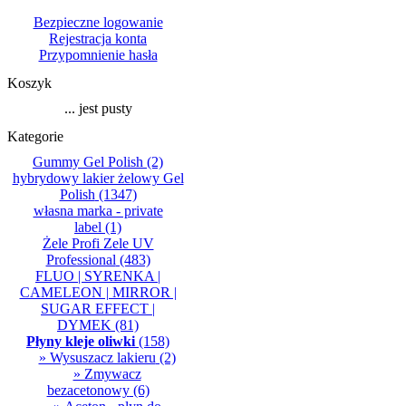
Bezpieczne logowanie
Rejestracja konta
Przypomnienie hasła
Koszyk
... jest pusty
Kategorie
Gummy Gel Polish
(2)
hybrydowy lakier żelowy Gel
Polish
(1347)
własna marka - private
label
(1)
Żele Profi Zele UV
Professional
(483)
FLUO | SYRENKA |
CAMELEON | MIRROR |
SUGAR EFFECT |
DYMEK
(81)
Płyny kleje oliwki
(158)
» Wysuszacz lakieru
(2)
» Zmywacz
bezacetonowy
(6)