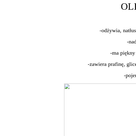
OL
-odżywia, natłu
-nad
-ma piękny
-zawiera prafinę, gli
-poj