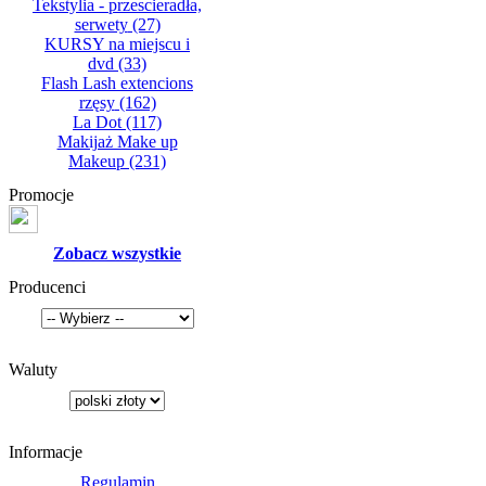
Tekstylia - przescieradła,
serwety
(27)
KURSY na miejscu i
dvd
(33)
Flash Lash extencions
rzęsy
(162)
La Dot
(117)
Makijaż Make up
Makeup
(231)
Promocje
Zobacz wszystkie
Producenci
Waluty
Informacje
Regulamin