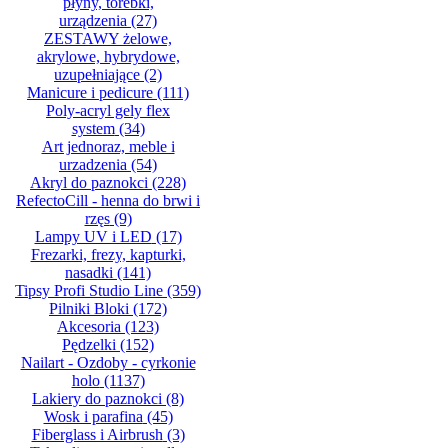
płyny, torebki,
urządzenia
(27)
ZESTAWY żelowe,
akrylowe, hybrydowe,
uzupełniające
(2)
Manicure i pedicure
(111)
Poly-acryl gely flex
system
(34)
Art jednoraz, meble i
urzadzenia
(54)
Akryl do paznokci
(228)
RefectoCill - henna do brwi i
rzęs
(9)
Lampy UV i LED
(17)
Frezarki, frezy, kapturki,
nasadki
(141)
Tipsy Profi Studio Line
(359)
Pilniki Bloki
(172)
Akcesoria
(123)
Pędzelki
(152)
Nailart - Ozdoby - cyrkonie
holo
(1137)
Lakiery do paznokci
(8)
Wosk i parafina
(45)
Fiberglass i Airbrush
(3)