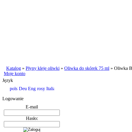
Katalog
»
Płyny kleje oliwki
»
Oliwka do skórek 75 ml
»
Oliwka B
Moje konto
Język
Logowanie
E-mail
Hasło: