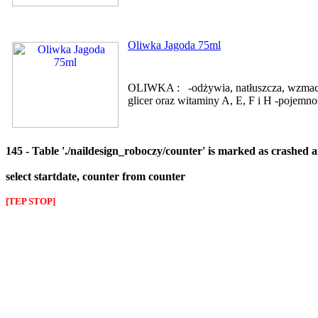
Oliwka Jagoda 75ml
OLIWKA : -odżywia, natłuszcza, wzmacnia
glicer oraz witaminy A, E, F i H -pojemn
145 - Table './naildesign_roboczy/counter' is marked as crashed 
select startdate, counter from counter
[TEP STOP]