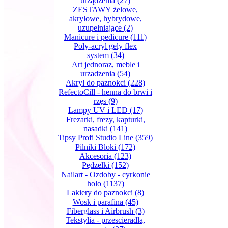
urządzenia
(27)
ZESTAWY żelowe,
akrylowe, hybrydowe,
uzupełniające
(2)
Manicure i pedicure
(111)
Poly-acryl gely flex
system
(34)
Art jednoraz, meble i
urzadzenia
(54)
Akryl do paznokci
(228)
RefectoCill - henna do brwi i
rzęs
(9)
Lampy UV i LED
(17)
Frezarki, frezy, kapturki,
nasadki
(141)
Tipsy Profi Studio Line
(359)
Pilniki Bloki
(172)
Akcesoria
(123)
Pędzelki
(152)
Nailart - Ozdoby - cyrkonie
holo
(1137)
Lakiery do paznokci
(8)
Wosk i parafina
(45)
Fiberglass i Airbrush
(3)
Tekstylia - przescieradła,