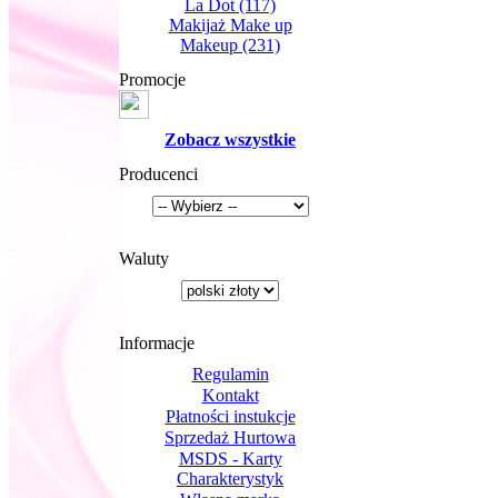
La Dot
(117)
Makijaż Make up
Makeup
(231)
Promocje
Zobacz wszystkie
Producenci
Waluty
Informacje
Regulamin
Kontakt
Płatności instukcje
Sprzedaż Hurtowa
MSDS - Karty
Charakterystyk