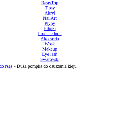
Base/Top
Tipsy
Akryl
NailArt
Plyny
Pilniki
Prod. Jednor.
Akcesoria
Wosk
Makeup
Eye lash
Swarovski
do rzęs
»
Duża pompka do osuszania kleju