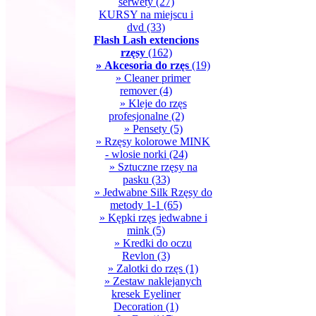
serwety
(27)
KURSY na miejscu i
dvd
(33)
Flash Lash extencions
rzęsy
(162)
» Akcesoria do rzęs
(19)
» Cleaner primer
remover
(4)
» Kleje do rzęs
profesjonalne
(2)
» Pensety
(5)
» Rzęsy kolorowe MINK
- wlosie norki
(24)
» Sztuczne rzęsy na
pasku
(33)
» Jedwabne Silk Rzęsy do
metody 1-1
(65)
» Kępki rzęs jedwabne i
mink
(5)
» Kredki do oczu
Revlon
(3)
» Zalotki do rzęs
(1)
» Zestaw naklejanych
kresek Eyeliner
Decoration
(1)