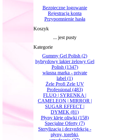
Bezpieczne logowanie
Rejestracja konta
Przypomnienie hasła
Koszyk
... jest pusty
Kategorie
Gummy Gel Polish
(2)
hybrydowy lakier żelowy Gel
Polish
(1347)
własna marka - private
label
(1)
Żele Profi Zele UV
Professional
(483)
FLUO | SYRENKA |
CAMELEON | MIRROR |
SUGAR EFFECT |
DYMEK
(81)
Płyny kleje oliwki
(158)
Specjalne Oferty
(7)
Sterylizacja i dezynfekcja -
płyny, torebki,