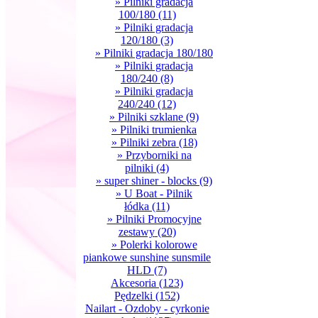
» Pilniki gradacja
100/180
(11)
» Pilniki gradacja
120/180
(3)
» Pilniki gradacja 180/180
» Pilniki gradacja
180/240
(8)
» Pilniki gradacja
240/240
(12)
» Pilniki szklane
(9)
» Pilniki trumienka
» Pilniki zebra
(18)
» Przyborniki na
pilniki
(4)
» super shiner - blocks
(9)
» U Boat - Pilnik
łódka
(11)
» Pilniki Promocyjne
zestawy
(20)
» Polerki kolorowe
piankowe sunshine sunsmile
HLD
(7)
Akcesoria
(123)
Pędzelki
(152)
Nailart - Ozdoby - cyrkonie