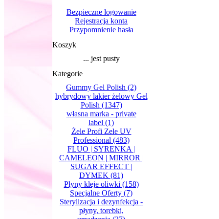
Bezpieczne logowanie
Rejestracja konta
Przypomnienie hasła
Koszyk
... jest pusty
Kategorie
Gummy Gel Polish
(2)
hybrydowy lakier żelowy Gel
Polish
(1347)
własna marka - private
label
(1)
Żele Profi Zele UV
Professional
(483)
FLUO | SYRENKA |
CAMELEON | MIRROR |
SUGAR EFFECT |
DYMEK
(81)
Płyny kleje oliwki
(158)
Specjalne Oferty
(7)
Sterylizacja i dezynfekcja -
płyny, torebki,