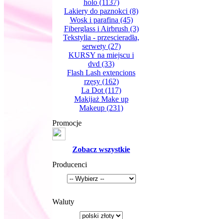
holo
(1137)
Lakiery do paznokci
(8)
Wosk i parafina
(45)
Fiberglass i Airbrush
(3)
Tekstylia - przescieradła,
serwety
(27)
KURSY na miejscu i
dvd
(33)
Flash Lash extencions
rzęsy
(162)
La Dot
(117)
Makijaż Make up
Makeup
(231)
Promocje
Zobacz wszystkie
Producenci
Waluty