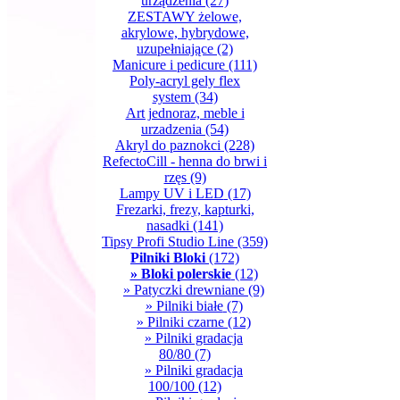
urządzenia
(27)
ZESTAWY żelowe,
akrylowe, hybrydowe,
uzupełniające
(2)
Manicure i pedicure
(111)
Poly-acryl gely flex
system
(34)
Art jednoraz, meble i
urzadzenia
(54)
Akryl do paznokci
(228)
RefectoCill - henna do brwi i
rzęs
(9)
Lampy UV i LED
(17)
Frezarki, frezy, kapturki,
nasadki
(141)
Tipsy Profi Studio Line
(359)
Pilniki Bloki
(172)
» Bloki polerskie
(12)
» Patyczki drewniane
(9)
» Pilniki białe
(7)
» Pilniki czarne
(12)
» Pilniki gradacja
80/80
(7)
» Pilniki gradacja
100/100
(12)