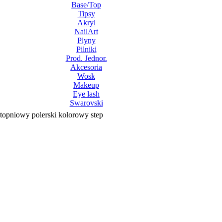
Base/Top
Tipsy
Akryl
NailArt
Plyny
Pilniki
Prod. Jednor.
Akcesoria
Wosk
Makeup
Eye lash
Swarovski
topniowy polerski kolorowy step