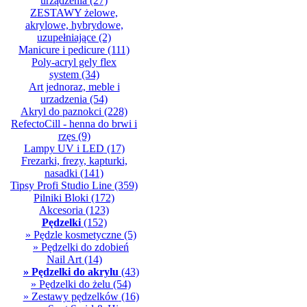
urządzenia
(27)
ZESTAWY żelowe,
akrylowe, hybrydowe,
uzupełniające
(2)
Manicure i pedicure
(111)
Poly-acryl gely flex
system
(34)
Art jednoraz, meble i
urzadzenia
(54)
Akryl do paznokci
(228)
RefectoCill - henna do brwi i
rzęs
(9)
Lampy UV i LED
(17)
Frezarki, frezy, kapturki,
nasadki
(141)
Tipsy Profi Studio Line
(359)
Pilniki Bloki
(172)
Akcesoria
(123)
Pędzelki
(152)
» Pędzle kosmetyczne
(5)
» Pędzelki do zdobień
Nail Art
(14)
» Pędzelki do akrylu
(43)
» Pędzelki do żelu
(54)
» Zestawy pędzelków
(16)