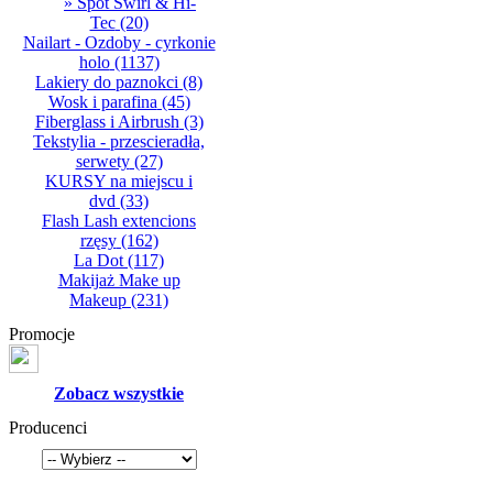
» Spot Swirl & Hi-
Tec
(20)
Nailart - Ozdoby - cyrkonie
holo
(1137)
Lakiery do paznokci
(8)
Wosk i parafina
(45)
Fiberglass i Airbrush
(3)
Tekstylia - przescieradła,
serwety
(27)
KURSY na miejscu i
dvd
(33)
Flash Lash extencions
rzęsy
(162)
La Dot
(117)
Makijaż Make up
Makeup
(231)
Promocje
Zobacz wszystkie
Producenci