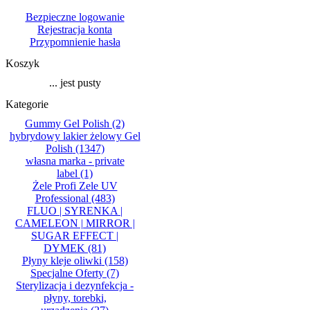
Bezpieczne logowanie
Rejestracja konta
Przypomnienie hasła
Koszyk
... jest pusty
Kategorie
Gummy Gel Polish
(2)
hybrydowy lakier żelowy Gel
Polish
(1347)
własna marka - private
label
(1)
Żele Profi Zele UV
Professional
(483)
FLUO | SYRENKA |
CAMELEON | MIRROR |
SUGAR EFFECT |
DYMEK
(81)
Płyny kleje oliwki
(158)
Specjalne Oferty
(7)
Sterylizacja i dezynfekcja -
płyny, torebki,