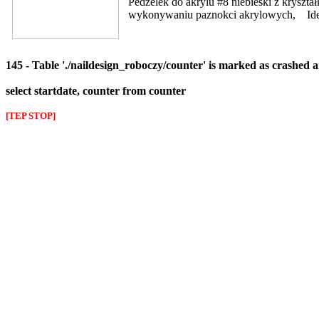
Pedzelek do akrylu #8 niebieski z kryszt
wykonywaniu paznokci akrylowych, Ideal
145 - Table './naildesign_roboczy/counter' is marked as crashed 
select startdate, counter from counter
[TEP STOP]