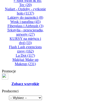
» Spot Swirl & Hi-
Tec
(20)
Nailart - Ozdoby - cyrkonie
holo
(1137)
Lakiery do paznokci
(8)
Wosk i parafina
(45)
Fiberglass i Airbrush
(3)
Tekstylia - przescieradła,
serwety
(27)
KURSY na miejscu i
dvd
(33)
Flash Lash extencions
rzęsy
(162)
La Dot
(117)
Makijaż Make up
Makeup
(231)
Promocje
Zobacz wszystkie
Producenci