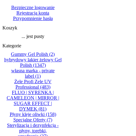
Bezpieczne logowanie
Rejestracja konta
Przypomnienie hasła
Koszyk
... jest pusty
Kategorie
Gummy Gel Polish
(2)
hybrydowy lakier żelowy Gel
Polish
(1347)
własna marka - private
label
(1)
Żele Profi Zele UV
Professional
(483)
FLUO | SYRENKA |
CAMELEON | MIRROR |
SUGAR EFFECT |
DYMEK
(81)
Płyny kleje oliwki
(158)
Specjalne Oferty
(7)
Sterylizacja i dezynfekcja -
płyny, torebki,