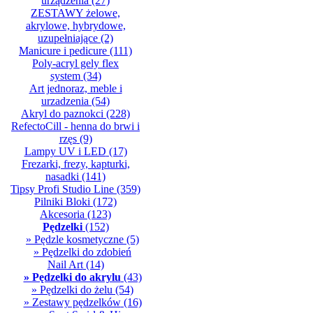
urządzenia
(27)
ZESTAWY żelowe,
akrylowe, hybrydowe,
uzupełniające
(2)
Manicure i pedicure
(111)
Poly-acryl gely flex
system
(34)
Art jednoraz, meble i
urzadzenia
(54)
Akryl do paznokci
(228)
RefectoCill - henna do brwi i
rzęs
(9)
Lampy UV i LED
(17)
Frezarki, frezy, kapturki,
nasadki
(141)
Tipsy Profi Studio Line
(359)
Pilniki Bloki
(172)
Akcesoria
(123)
Pędzelki
(152)
» Pędzle kosmetyczne
(5)
» Pędzelki do zdobień
Nail Art
(14)
» Pędzelki do akrylu
(43)
» Pędzelki do żelu
(54)
» Zestawy pędzelków
(16)