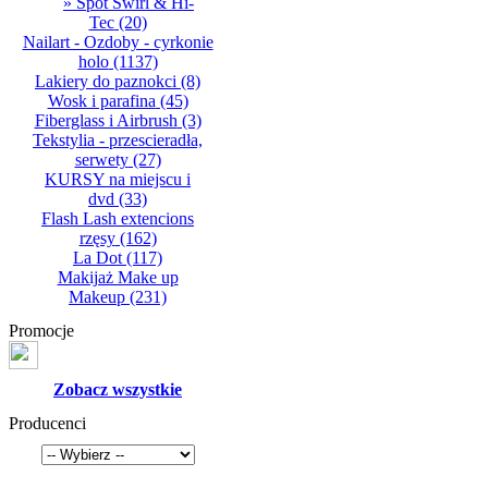
» Spot Swirl & Hi-
Tec
(20)
Nailart - Ozdoby - cyrkonie
holo
(1137)
Lakiery do paznokci
(8)
Wosk i parafina
(45)
Fiberglass i Airbrush
(3)
Tekstylia - przescieradła,
serwety
(27)
KURSY na miejscu i
dvd
(33)
Flash Lash extencions
rzęsy
(162)
La Dot
(117)
Makijaż Make up
Makeup
(231)
Promocje
Zobacz wszystkie
Producenci