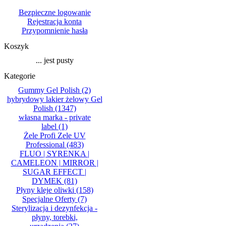
Bezpieczne logowanie
Rejestracja konta
Przypomnienie hasła
Koszyk
... jest pusty
Kategorie
Gummy Gel Polish
(2)
hybrydowy lakier żelowy Gel
Polish
(1347)
własna marka - private
label
(1)
Żele Profi Zele UV
Professional
(483)
FLUO | SYRENKA |
CAMELEON | MIRROR |
SUGAR EFFECT |
DYMEK
(81)
Płyny kleje oliwki
(158)
Specjalne Oferty
(7)
Sterylizacja i dezynfekcja -
płyny, torebki,