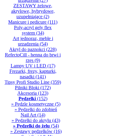
urządzenia
(27)
ZESTAWY żelowe,
akrylowe, hybrydowe,
uzupełniające
(2)
Manicure i pedicure
(111)
Poly-acryl gely flex
system
(34)
Art jednoraz, meble i
urzadzenia
(54)
Akryl do paznokci
(228)
RefectoCill - henna do brwi i
rzęs
(9)
Lampy UV i LED
(17)
Frezarki, frezy, kapturki,
nasadki
(141)
Tipsy Profi Studio Line
(359)
Pilniki Bloki
(172)
Akcesoria
(123)
Pędzelki
(152)
» Pędzle kosmetyczne
(5)
» Pędzelki do zdobień
Nail Art
(14)
» Pędzelki do akrylu
(43)
» Pędzelki do żelu
(54)
» Zestawy pędzelków
(16)