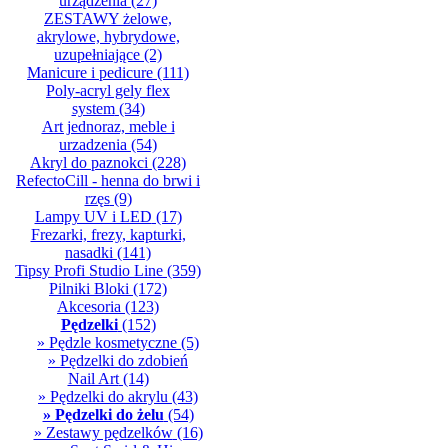
urządzenia
(27)
ZESTAWY żelowe,
akrylowe, hybrydowe,
uzupełniające
(2)
Manicure i pedicure
(111)
Poly-acryl gely flex
system
(34)
Art jednoraz, meble i
urzadzenia
(54)
Akryl do paznokci
(228)
RefectoCill - henna do brwi i
rzęs
(9)
Lampy UV i LED
(17)
Frezarki, frezy, kapturki,
nasadki
(141)
Tipsy Profi Studio Line
(359)
Pilniki Bloki
(172)
Akcesoria
(123)
Pędzelki
(152)
» Pędzle kosmetyczne
(5)
» Pędzelki do zdobień
Nail Art
(14)
» Pędzelki do akrylu
(43)
» Pędzelki do żelu
(54)
» Zestawy pędzelków
(16)