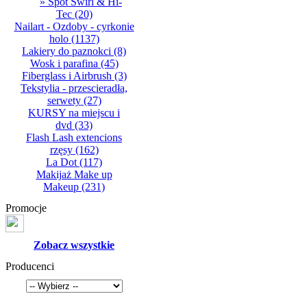
» Spot Swirl & Hi-
Tec
(20)
Nailart - Ozdoby - cyrkonie
holo
(1137)
Lakiery do paznokci
(8)
Wosk i parafina
(45)
Fiberglass i Airbrush
(3)
Tekstylia - przescieradła,
serwety
(27)
KURSY na miejscu i
dvd
(33)
Flash Lash extencions
rzęsy
(162)
La Dot
(117)
Makijaż Make up
Makeup
(231)
Promocje
Zobacz wszystkie
Producenci