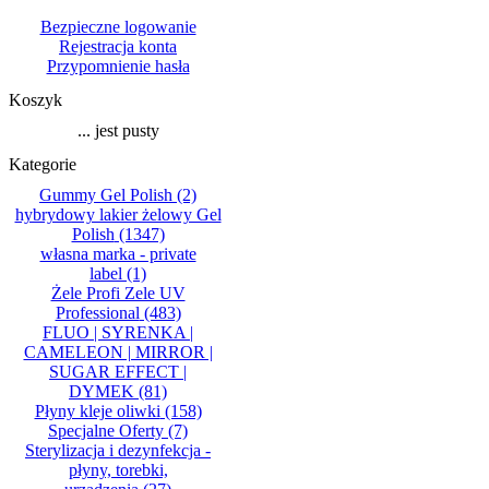
Bezpieczne logowanie
Rejestracja konta
Przypomnienie hasła
Koszyk
... jest pusty
Kategorie
Gummy Gel Polish
(2)
hybrydowy lakier żelowy Gel
Polish
(1347)
własna marka - private
label
(1)
Żele Profi Zele UV
Professional
(483)
FLUO | SYRENKA |
CAMELEON | MIRROR |
SUGAR EFFECT |
DYMEK
(81)
Płyny kleje oliwki
(158)
Specjalne Oferty
(7)
Sterylizacja i dezynfekcja -
płyny, torebki,