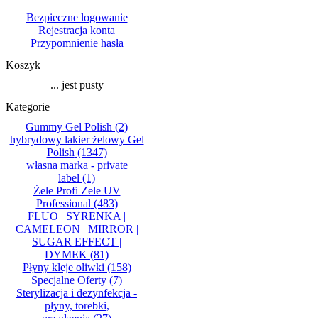
Bezpieczne logowanie
Rejestracja konta
Przypomnienie hasła
Koszyk
... jest pusty
Kategorie
Gummy Gel Polish
(2)
hybrydowy lakier żelowy Gel
Polish
(1347)
własna marka - private
label
(1)
Żele Profi Zele UV
Professional
(483)
FLUO | SYRENKA |
CAMELEON | MIRROR |
SUGAR EFFECT |
DYMEK
(81)
Płyny kleje oliwki
(158)
Specjalne Oferty
(7)
Sterylizacja i dezynfekcja -
płyny, torebki,