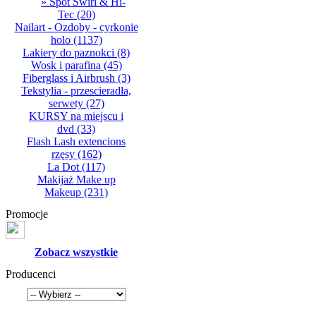
» Spot Swirl & Hi-
Tec
(20)
Nailart - Ozdoby - cyrkonie
holo
(1137)
Lakiery do paznokci
(8)
Wosk i parafina
(45)
Fiberglass i Airbrush
(3)
Tekstylia - przescieradła,
serwety
(27)
KURSY na miejscu i
dvd
(33)
Flash Lash extencions
rzęsy
(162)
La Dot
(117)
Makijaż Make up
Makeup
(231)
Promocje
Zobacz wszystkie
Producenci