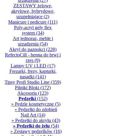
urządzenia
(27)
ZESTAWY żelowe,
akrylowe, hybrydowe,
uzupełniające
(2)
Manicure i pedicure
(111)
Poly-acryl gely flex
system
(34)
Art jednoraz, meble i
urzadzenia
(54)
Akryl do paznokci
(228)
RefectoCill - henna do brwi i
rzęs
(9)
Lampy UV i LED
(17)
Frezarki, frezy, kapturki,
nasadki
(141)
Tipsy Profi Studio Line
(359)
Pilniki Bloki
(172)
Akcesoria
(123)
Pędzelki
(152)
» Pędzle kosmetyczne
(5)
» Pędzelki do zdobień
Nail Art
(14)
» Pędzelki do akrylu
(43)
» Pędzelki do żelu
(54)
» Zestawy pędzelków
(16)