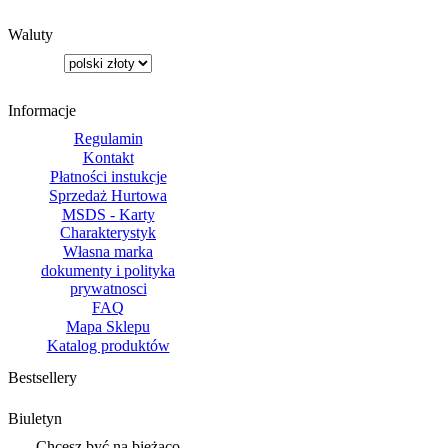
Waluty
Informacje
Regulamin
Kontakt
Płatności instukcje
Sprzedaż Hurtowa
MSDS - Karty
Charakterystyk
Własna marka
dokumenty i polityka
prywatnosci
FAQ
Mapa Sklepu
Katalog produktów
Bestsellery
Biuletyn
Chcesz być na bieżąco