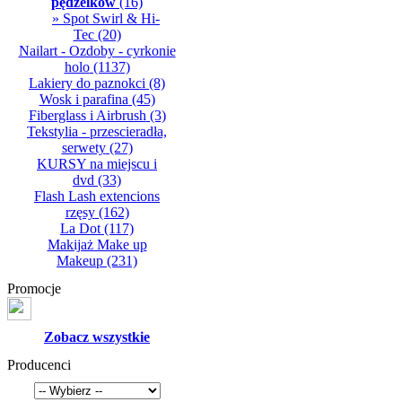
pędzelków
(16)
» Spot Swirl & Hi-
Tec
(20)
Nailart - Ozdoby - cyrkonie
holo
(1137)
Lakiery do paznokci
(8)
Wosk i parafina
(45)
Fiberglass i Airbrush
(3)
Tekstylia - przescieradła,
serwety
(27)
KURSY na miejscu i
dvd
(33)
Flash Lash extencions
rzęsy
(162)
La Dot
(117)
Makijaż Make up
Makeup
(231)
Promocje
Zobacz wszystkie
Producenci