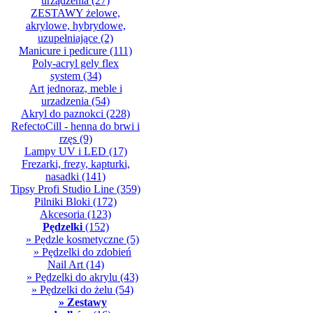
urządzenia
(27)
ZESTAWY żelowe,
akrylowe, hybrydowe,
uzupełniające
(2)
Manicure i pedicure
(111)
Poly-acryl gely flex
system
(34)
Art jednoraz, meble i
urzadzenia
(54)
Akryl do paznokci
(228)
RefectoCill - henna do brwi i
rzęs
(9)
Lampy UV i LED
(17)
Frezarki, frezy, kapturki,
nasadki
(141)
Tipsy Profi Studio Line
(359)
Pilniki Bloki
(172)
Akcesoria
(123)
Pędzelki
(152)
» Pędzle kosmetyczne
(5)
» Pędzelki do zdobień
Nail Art
(14)
» Pędzelki do akrylu
(43)
» Pędzelki do żelu
(54)
» Zestawy