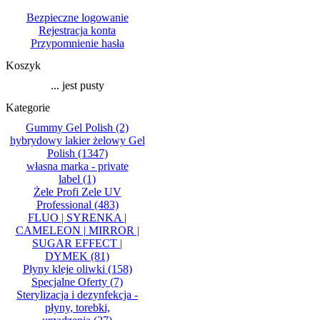
Bezpieczne logowanie
Rejestracja konta
Przypomnienie hasła
Koszyk
... jest pusty
Kategorie
Gummy Gel Polish
(2)
hybrydowy lakier żelowy Gel
Polish
(1347)
własna marka - private
label
(1)
Żele Profi Zele UV
Professional
(483)
FLUO | SYRENKA |
CAMELEON | MIRROR |
SUGAR EFFECT |
DYMEK
(81)
Płyny kleje oliwki
(158)
Specjalne Oferty
(7)
Sterylizacja i dezynfekcja -
płyny, torebki,