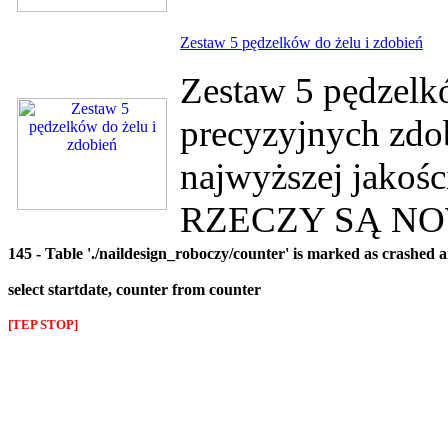
Zestaw 5 pędzelków do żelu i zdobień
Zestaw 5 pędzelkó
precyzyjnych zdo
najwyższej jakoś
RZECZY SĄ NOW
145 - Table './naildesign_roboczy/counter' is marked as crashed 
select startdate, counter from counter
[TEP STOP]