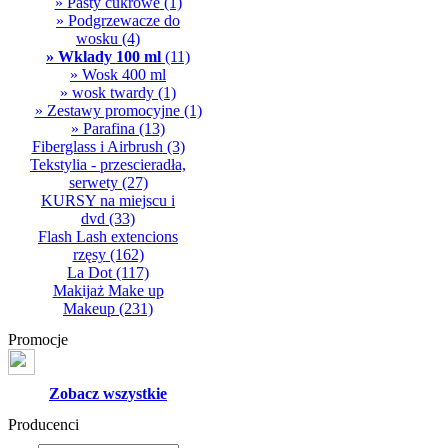
» Pasty cukrowe
(1)
» Podgrzewacze do
wosku
(4)
» Wklady 100 ml
(11)
» Wosk 400 ml
» wosk twardy
(1)
» Zestawy promocyjne
(1)
» Parafina
(13)
Fiberglass i Airbrush
(3)
Tekstylia - przescieradła,
serwety
(27)
KURSY na miejscu i
dvd
(33)
Flash Lash extencions
rzęsy
(162)
La Dot
(117)
Makijaż Make up
Makeup
(231)
Promocje
Zobacz wszystkie
Producenci