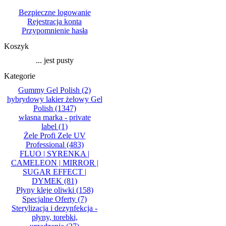
Bezpieczne logowanie
Rejestracja konta
Przypomnienie hasła
Koszyk
... jest pusty
Kategorie
Gummy Gel Polish
(2)
hybrydowy lakier żelowy Gel
Polish
(1347)
własna marka - private
label
(1)
Żele Profi Zele UV
Professional
(483)
FLUO | SYRENKA |
CAMELEON | MIRROR |
SUGAR EFFECT |
DYMEK
(81)
Płyny kleje oliwki
(158)
Specjalne Oferty
(7)
Sterylizacja i dezynfekcja -
płyny, torebki,