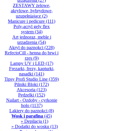
urządzenia
(27)
ZESTAWY żelowe,
akrylowe, hybrydowe,
uzupełniające
(2)
Manicure i pedicure
(111)
Poly-acryl gely flex
system
(34)
Art jednoraz, meble i
urzadzenia
(54)
Akryl do paznokci
(228)
RefectoCill - henna do brwi i
rzęs
(9)
Lampy UV i LED
(17)
Frezarki, frezy, kapturki,
nasadki
(141)
Tipsy Profi Studio Line
(359)
Pilniki Bloki
(172)
Akcesoria
(123)
Pędzelki
(152)
Nailart - Ozdoby - cyrkonie
holo
(1137)
Lakiery do paznokci
(8)
Wosk i parafina
(45)
» Depilacja
(1)
» Dodatki do wosku
(13)