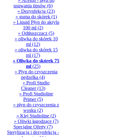
» Aceton - płyn do
usuwania tipsów
(6)
» Dezynfekcja
(23)
» guma do skórek
(1)
» Liquid Płyn do akrylu
100 ml
(2)
» Odtłuszczacz
(5)
» oliwka do skórek 10
ml
(12)
» oliwka do skórek 15
ml
(17)
» Oliwka do skórek 75
ml
(25)
» Plyn do czyszczenia
pędzelka
(4)
» Profi Studio
Cleaner
(13)
» Profi Studioline
Primer
(5)
» płyn do czyszczenia z
wosku
(2)
» Klej Studioline
(2)
» Oliwki łagodzące
(7)
Specjalne Oferty
(7)
Sterylizacja i dezynfekcja -