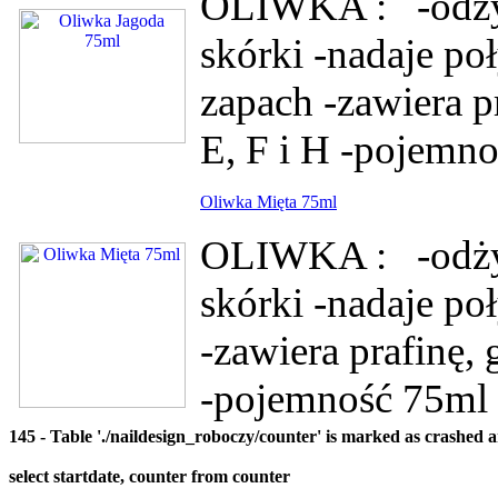
OLIWKA : -odżyw
skórki -nadaje p
zapach -zawiera pr
E, F i H -pojemn
Oliwka Mięta 75ml
OLIWKA : -odżyw
skórki -nadaje p
-zawiera prafinę, 
-pojemność 75ml
145 - Table './naildesign_roboczy/counter' is marked as crashed 
select startdate, counter from counter