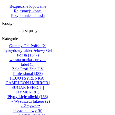
Bezpieczne logowanie
Rejestracja konta
Przypomnienie hasła
Koszyk
... jest pusty
Kategorie
Gummy Gel Polish
(2)
hybrydowy lakier żelowy Gel
Polish
(1347)
własna marka - private
label
(1)
Żele Profi Zele UV
Professional
(483)
FLUO | SYRENKA |
CAMELEON | MIRROR |
SUGAR EFFECT |
DYMEK
(81)
Płyny kleje oliwki
(158)
» Wysuszacz lakieru
(2)
» Zmywacz
bezacetonowy
(6)