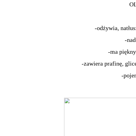
OL
-odżywia, natłu
-nad
-ma piękny
-zawiera prafinę, glic
-poje