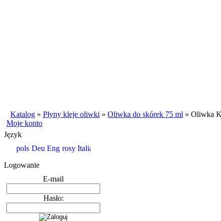
Katalog
»
Płyny kleje oliwki
»
Oliwka do skórek 75 ml
»
Oliwka K
Moje konto
Język
Logowanie
E-mail
Hasło: