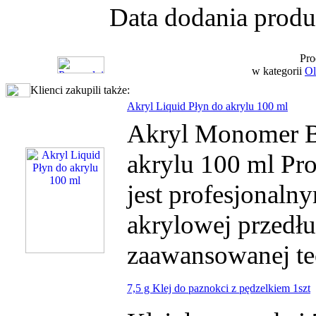
Data dodania produ
Pro
w kategorii
Ol
Klienci zakupili także:
Akryl Liquid Płyn do akrylu 100 ml
Akryl Monomer B
akrylu 100 ml Pro
jest profesjonaln
akrylowej przedłu
zaawansowanej tec
7,5 g Klej do paznokci z pędzelkiem 1szt