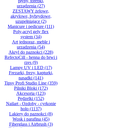
płyny, torebki,
urządzenia
(27)
ZESTAWY żelowe,
akrylowe, hybrydowe,
uzupełniające
(2)
Manicure i pedicure
(111)
Poly-acryl gely flex
system
(34)
Art jednoraz, meble i
urzadzenia
(54)
Akryl do paznokci
(228)
RefectoCill - henna do brwi i
rzęs
(9)
Lampy UV i LED
(17)
Frezarki, frezy, kapturki,
nasadki
(141)
Tipsy Profi Studio Line
(359)
Pilniki Bloki
(172)
Akcesoria
(123)
Pędzelki
(152)
Nailart - Ozdoby - cyrkonie
holo
(1137)
Lakiery do paznokci
(8)
Wosk i parafina
(45)
Fiberglass i Airbrush
(3)