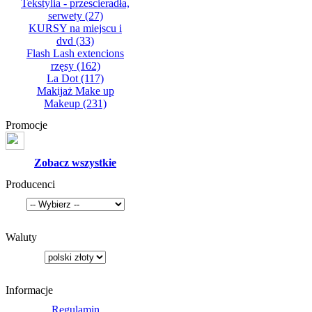
Tekstylia - przescieradła,
serwety
(27)
KURSY na miejscu i
dvd
(33)
Flash Lash extencions
rzęsy
(162)
La Dot
(117)
Makijaż Make up
Makeup
(231)
Promocje
Zobacz wszystkie
Producenci
Waluty
Informacje
Regulamin