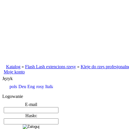
Katalog
»
Flash Lash extencions rzęsy
»
Kleje do rzęs profesjonaln
Moje konto
Język
Logowanie
E-mail
Hasło: