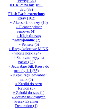
serwety
(27)
KURSY na miejscu i
dvd
(33)
Flash Lash extencions
rzęsy
(162)
» Akcesoria do rzęs
(19)
» Cleaner primer
remover
(4)
» Kleje do rzęs
profesjonalne
(2)
» Pensety
(5)
» Rzęsy kolorowe MINK
- wlosie norki
(24)
» Sztuczne rzęsy na
pasku
(33)
» Jedwabne Silk Rzęsy do
metody 1-1
(65)
» Kępki rzęs jedwabne i
mink
(5)
» Kredki do oczu
Revlon
(3)
» Zalotki do rzęs
(1)
» Zestaw naklejanych
kresek Eyeliner
Decoration
(1)