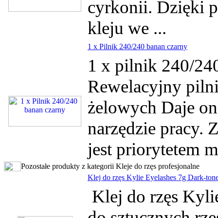
cyrkonii. Dzięki 
kleju we ...
1 x Pilnik 240/240 banan czarny
1 x pilnik 240/24
Rewelacyjny piln
żelowych Daje o
narzędzie pracy. 
jest priorytetem 
Pozostałe produkty z kategorii Kleje do rzęs profesjonalne
Klej do rzęs Kylie Eyelashes 7g Dark-ton
Klej do rzęs Kyli
do sztucznych rz