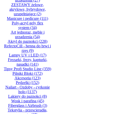
urządzenia
(27)
ZESTAWY żelowe,
akrylowe, hybrydowe,
uzupełniające
(2)
Manicure i pedicure
(111)
Poly-acryl gely flex
system
(34)
Art jednoraz, meble i
urzadzenia
(54)
Akryl do paznokci
(228)
RefectoCill - henna do brwi i
rzęs
(9)
Lampy UV i LED
(17)
Frezarki, frezy, kapturki,
nasadki
(141)
Tipsy Profi Studio Line
(359)
Pilniki Bloki
(172)
Akcesoria
(123)
Pędzelki
(152)
Nailart - Ozdoby - cyrkonie
holo
(1137)
Lakiery do paznokci
(8)
Wosk i parafina
(45)
Fiberglass i Airbrush
(3)
Tekstylia - przescieradła,