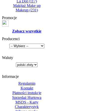
La Dot
(117)
Makijaż Make up
Makeup
(231)
Promocje
Zobacz wszystkie
Producenci
Waluty
Informacje
Regulamin
Kontakt
Płatności instukcje
Sprzedaż Hurtowa
MSDS - Karty
Charakterystyk