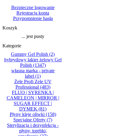
Bezpieczne logowanie
Rejestracja konta
Przypomnienie hasła
Koszyk
... jest pusty
Kategorie
Gummy Gel Polish
(2)
hybrydowy lakier żelowy Gel
Polish
(1347)
własna marka - private
label
(1)
Żele Profi Zele UV
Professional
(483)
FLUO | SYRENKA |
CAMELEON | MIRROR |
SUGAR EFFECT |
DYMEK
(81)
Płyny kleje oliwki
(158)
Specjalne Oferty
(7)
Sterylizacja i dezynfekcja -
płyny, torebki,