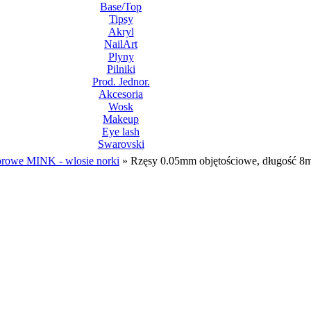
Base/Top
Tipsy
Akryl
NailArt
Plyny
Pilniki
Prod. Jednor.
Akcesoria
Wosk
Makeup
Eye lash
Swarovski
orowe MINK - wlosie norki
»
Rzęsy 0.05mm objętościowe, długość 8