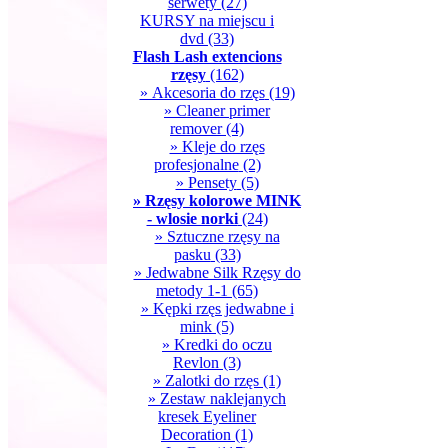
serwety
(27)
KURSY na miejscu i
dvd
(33)
Flash Lash extencions
rzęsy
(162)
» Akcesoria do rzęs
(19)
» Cleaner primer
remover
(4)
» Kleje do rzęs
profesjonalne
(2)
» Pensety
(5)
» Rzęsy kolorowe MINK
- wlosie norki
(24)
» Sztuczne rzęsy na
pasku
(33)
» Jedwabne Silk Rzęsy do
metody 1-1
(65)
» Kępki rzęs jedwabne i
mink
(5)
» Kredki do oczu
Revlon
(3)
» Zalotki do rzęs
(1)
» Zestaw naklejanych
kresek Eyeliner
Decoration
(1)