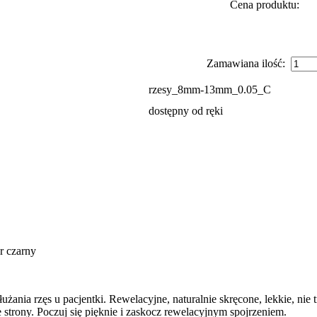
Cena produktu:
Zamawiana ilość:
rzesy_8mm-13mm_0.05_C
dostępny od ręki
r czarny
łużania rzęs u pacjentki. Rewelacyjne, naturalnie skręcone, lekkie, nie
e strony. Poczuj się pięknie i zaskocz rewelacyjnym spojrzeniem.