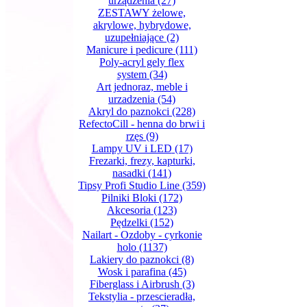
urządzenia
(27)
ZESTAWY żelowe,
akrylowe, hybrydowe,
uzupełniające
(2)
Manicure i pedicure
(111)
Poly-acryl gely flex
system
(34)
Art jednoraz, meble i
urzadzenia
(54)
Akryl do paznokci
(228)
RefectoCill - henna do brwi i
rzęs
(9)
Lampy UV i LED
(17)
Frezarki, frezy, kapturki,
nasadki
(141)
Tipsy Profi Studio Line
(359)
Pilniki Bloki
(172)
Akcesoria
(123)
Pędzelki
(152)
Nailart - Ozdoby - cyrkonie
holo
(1137)
Lakiery do paznokci
(8)
Wosk i parafina
(45)
Fiberglass i Airbrush
(3)
Tekstylia - przescieradła,