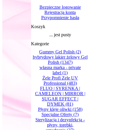
Bezpieczne logowanie
Rejestracja konta
Przypomnienie hasła
Koszyk
... jest pusty
Kategorie
Gummy Gel Polish
(2)
hybrydowy lakier żelowy Gel
Polish
(1347)
własna marka - private
label
(1)
Żele Profi Zele UV
Professional
(483)
FLUO | SYRENKA |
CAMELEON | MIRROR |
SUGAR EFFECT |
DYMEK
(81)
Płyny kleje oliwki
(158)
Specjalne Oferty
(7)
Sterylizacja i dezynfekcja -
płyny, torebki,