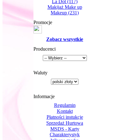
La Dot
(117)
Makijaż Make up
Makeup
(231)
Promocje
Zobacz wszystkie
Producenci
Waluty
Informacje
Regulamin
Kontakt
Płatności instukcje
Sprzedaż Hurtowa
MSDS - Karty
Charakterystyk