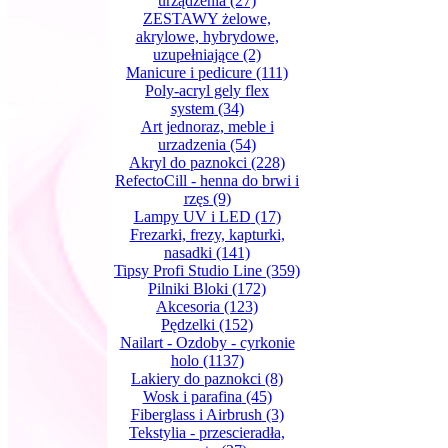
urządzenia
(27)
ZESTAWY żelowe,
akrylowe, hybrydowe,
uzupełniające
(2)
Manicure i pedicure
(111)
Poly-acryl gely flex
system
(34)
Art jednoraz, meble i
urzadzenia
(54)
Akryl do paznokci
(228)
RefectoCill - henna do brwi i
rzęs
(9)
Lampy UV i LED
(17)
Frezarki, frezy, kapturki,
nasadki
(141)
Tipsy Profi Studio Line
(359)
Pilniki Bloki
(172)
Akcesoria
(123)
Pędzelki
(152)
Nailart - Ozdoby - cyrkonie
holo
(1137)
Lakiery do paznokci
(8)
Wosk i parafina
(45)
Fiberglass i Airbrush
(3)
Tekstylia - przescieradła,