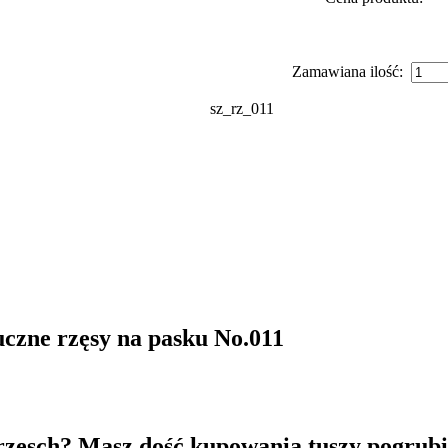
Zamawiana ilość:
sz_rz_011
uczne rzęsy na pasku No.011
 rzęsch? Masz dość kupowania tuszy pogrubi