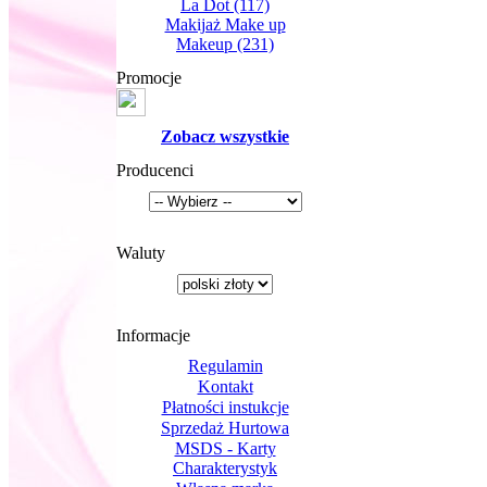
La Dot
(117)
Makijaż Make up
Makeup
(231)
Promocje
Zobacz wszystkie
Producenci
Waluty
Informacje
Regulamin
Kontakt
Płatności instukcje
Sprzedaż Hurtowa
MSDS - Karty
Charakterystyk