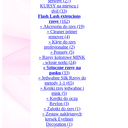
serwety
(27)
KURSY na miejscu i
dvd
(33)
Flash Lash extencions
rzęsy
(162)
» Akcesoria do rzęs
(19)
» Cleaner primer
remover
(4)
» Kleje do rzęs
profesjonalne
(2)
» Pensety
(5)
» Rzęsy kolorowe MINK
- wlosie norki
(24)
» Sztuczne rzęsy na
pasku
(33)
» Jedwabne Silk Rzęsy do
metody 1-1
(65)
» Kępki rzęs jedwabne i
mink
(5)
» Kredki do oczu
Revlon
(3)
» Zalotki do rzęs
(1)
» Zestaw naklejanych
kresek Eyeliner
Decoration
(1)