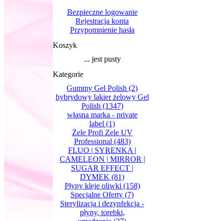
Bezpieczne logowanie
Rejestracja konta
Przypomnienie hasła
Koszyk
... jest pusty
Kategorie
Gummy Gel Polish
(2)
hybrydowy lakier żelowy Gel
Polish
(1347)
własna marka - private
label
(1)
Żele Profi Zele UV
Professional
(483)
FLUO | SYRENKA |
CAMELEON | MIRROR |
SUGAR EFFECT |
DYMEK
(81)
Płyny kleje oliwki
(158)
Specjalne Oferty
(7)
Sterylizacja i dezynfekcja -
płyny, torebki,