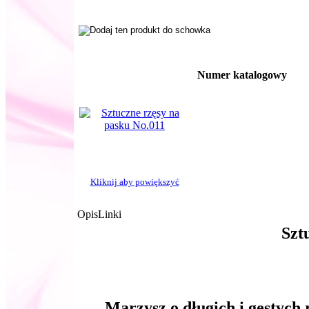
Numer katalogowy
Kliknij aby powiększyć
Opis
Linki
Szt
Marzysz o długich i gęstych