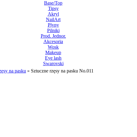
Base/Top
Tipsy
Akryl
NailArt
Plyny
Pilniki
Prod. Jednor.
Akcesoria
Wosk
Makeup
Eye lash
Swarovski
zęsy na pasku
»
Sztuczne rzęsy na pasku No.011