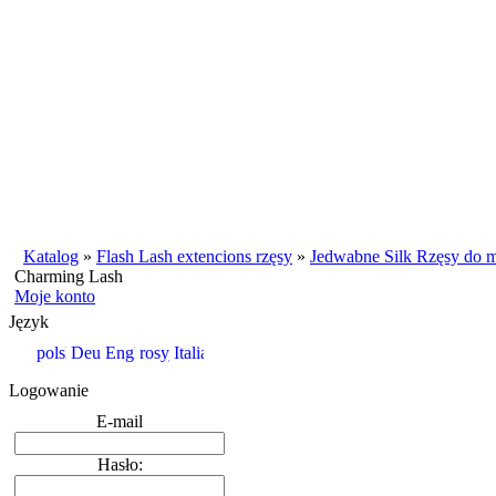
Katalog
»
Flash Lash extencions rzęsy
»
Jedwabne Silk Rzęsy do m
Charming Lash
Moje konto
Język
Logowanie
E-mail
Hasło: