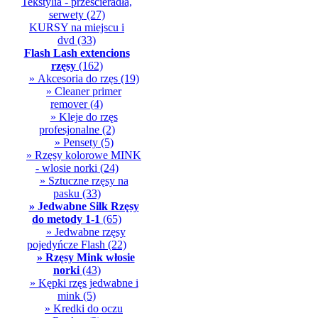
Tekstylia - przescieradła,
serwety
(27)
KURSY na miejscu i
dvd
(33)
Flash Lash extencions
rzęsy
(162)
» Akcesoria do rzęs
(19)
» Cleaner primer
remover
(4)
» Kleje do rzęs
profesjonalne
(2)
» Pensety
(5)
» Rzęsy kolorowe MINK
- wlosie norki
(24)
» Sztuczne rzęsy na
pasku
(33)
» Jedwabne Silk Rzęsy
do metody 1-1
(65)
» Jedwabne rzęsy
pojedyńcze Flash
(22)
» Rzęsy Mink włosie
norki
(43)
» Kępki rzęs jedwabne i
mink
(5)
» Kredki do oczu