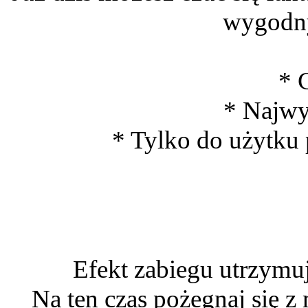
wygodn
* 
* Najwy
* Tylko do użytku 
Efekt zabiegu utrzymuj
Na ten czas pożegnaj się z 