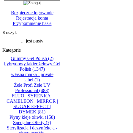
Bezpieczne logowanie
Rejestracja konta
Przypomnienie hasła
Koszyk
... jest pusty
Kategorie
Gummy Gel Polish
(2)
hybrydowy lakier żelowy Gel
Polish
(1347)
własna marka - private
label
(1)
Żele Profi Zele UV
Professional
(483)
FLUO | SYRENKA |
CAMELEON | MIRROR |
SUGAR EFFECT |
DYMEK
(81)
Płyny kleje oliwki
(158)
Specjalne Oferty
(7)
Sterylizacja i dezynfekcja -