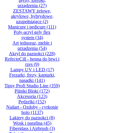
płyny, torebki,
urządzenia
(27)
ZESTAWY żelowe,
akrylowe, hybrydowe,
uzupełniające
(2)
Manicure i pedicure
(111)
Poly-acryl gely flex
system
(34)
Art jednoraz, meble i
urzadzenia
(54)
Akryl do paznokci
(228)
RefectoCill - henna do brwi i
rzęs
(9)
Lampy UV i LED
(17)
Frezarki, frezy, kapturki,
nasadki
(141)
Tipsy Profi Studio Line
(359)
Pilniki Bloki
(172)
Akcesoria
(123)
Pędzelki
(152)
Nailart - Ozdoby - cyrkonie
holo
(1137)
Lakiery do paznokci
(8)
Wosk i parafina
(45)
Fiberglass i Airbrush
(3)