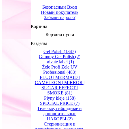
Безопасный Вход
Новый покупатель
Забыли пароль?
Корзина
Корзина пуста
Разделы
Gel Polish
(1347)
Gummy Gel Polish
(2)
private label
(1)
Żele Profi Zele UV
Professional
(483)
FLUO | MERMAID |
CAMELEON | MIRROR |
SUGAR EFFECT |
SMOKE
(81)
Plyny kleje
(158)
SPECIAL PRICE
(7)
Гелевые, гибридные и
дополнительные
НАБОРЫ
(2)
Стерилизация и