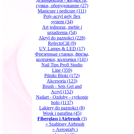
дезинфекция - жидкости,
сумки, оборудование
(27)
Manicure i pedicure
(111)
Poly-acryl gely flex
system
(34)
Art jednoraz, meble i
urzadzenia
(54)
Akryl do paznokci
(228)
RefectoCill
(9)
UV Lamps & LED
(17)
Фрезерные станки, фрезы,
колпачки, колпачки
(141)
Nail Tips Profi Studio
Line
(359)
Pilniki Bloki
(172)
Akcesoria
(123)
Brush - Sets Gel and
Acryl
(152)
Nailart - Ozdoby - cyrkonie
holo
(1137)
Lakiery do paznokci
(8)
Wosk i parafina
(45)
Fiberglass i Airbrush
(3)
» Szablony Airbrush
» Aerografy i