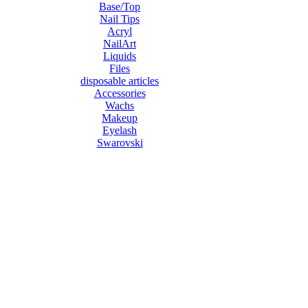
Base/Top
Nail Tips
Acryl
NailArt
Liquids
Files
disposable articles
Accessories
Wachs
Makeup
Eyelash
Swarovski