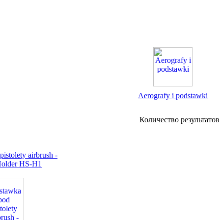
Aerografy i podstawki
Количество результато
istolety airbrush -
Holder HS-H1