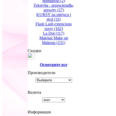
podstawki
(2)
Tekstylia - przescieradła,
serwety
(27)
KURSY na miejscu i
dvd
(33)
Flash Lash extencions
rzęsy
(162)
La Dot
(117)
Makijaż Make up
Makeup
(231)
Скидки
Oсмотрите все
Производители
Валюта
Информация