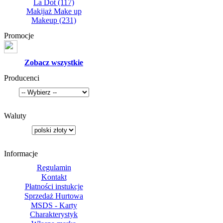
La Dot
(117)
Makijaż Make up
Makeup
(231)
Promocje
Zobacz wszystkie
Producenci
Waluty
Informacje
Regulamin
Kontakt
Płatności instukcje
Sprzedaż Hurtowa
MSDS - Karty
Charakterystyk