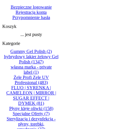
Bezpieczne logowanie
Rejestracja konta
Przypomnienie hasła
Koszyk
... jest pusty
Kategorie
Gummy Gel Polish
(2)
hybrydowy lakier żelowy Gel
Polish
(1347)
własna marka - private
label
(1)
Żele Profi Zele UV
Professional
(483)
FLUO | SYRENKA |
CAMELEON | MIRROR |
SUGAR EFFECT |
DYMEK
(81)
Płyny kleje oliwki
(158)
Specjalne Oferty
(7)
Sterylizacja i dezynfekcja -
płyny, torebki,