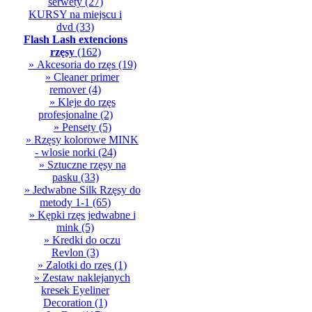
serwety
(27)
KURSY na miejscu i
dvd
(33)
Flash Lash extencions
rzęsy
(162)
» Akcesoria do rzęs
(19)
» Cleaner primer
remover
(4)
» Kleje do rzęs
profesjonalne
(2)
» Pensety
(5)
» Rzęsy kolorowe MINK
- wlosie norki
(24)
» Sztuczne rzęsy na
pasku
(33)
» Jedwabne Silk Rzęsy do
metody 1-1
(65)
» Kępki rzęs jedwabne i
mink
(5)
» Kredki do oczu
Revlon
(3)
» Zalotki do rzęs
(1)
» Zestaw naklejanych
kresek Eyeliner
Decoration
(1)