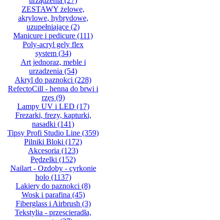
urządzenia
(27)
ZESTAWY żelowe,
akrylowe, hybrydowe,
uzupełniające
(2)
Manicure i pedicure
(111)
Poly-acryl gely flex
system
(34)
Art jednoraz, meble i
urzadzenia
(54)
Akryl do paznokci
(228)
RefectoCill - henna do brwi i
rzęs
(9)
Lampy UV i LED
(17)
Frezarki, frezy, kapturki,
nasadki
(141)
Tipsy Profi Studio Line
(359)
Pilniki Bloki
(172)
Akcesoria
(123)
Pędzelki
(152)
Nailart - Ozdoby - cyrkonie
holo
(1137)
Lakiery do paznokci
(8)
Wosk i parafina
(45)
Fiberglass i Airbrush
(3)
Tekstylia - przescieradła,