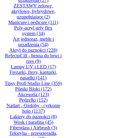
urządzenia
(27)
ZESTAWY żelowe,
akrylowe, hybrydowe,
uzupełniające
(2)
Manicure i pedicure
(111)
Poly-acryl gely flex
system
(34)
Art jednoraz, meble i
urzadzenia
(54)
Akryl do paznokci
(228)
RefectoCill - henna do brwi i
rzęs
(9)
Lampy UV i LED
(17)
Frezarki, frezy, kapturki,
nasadki
(141)
Tipsy Profi Studio Line
(359)
Pilniki Bloki
(172)
Akcesoria
(123)
Pędzelki
(152)
Nailart - Ozdoby - cyrkonie
holo
(1137)
Lakiery do paznokci
(8)
Wosk i parafina
(45)
Fiberglass i Airbrush
(3)
Tekstylia - przescieradła,