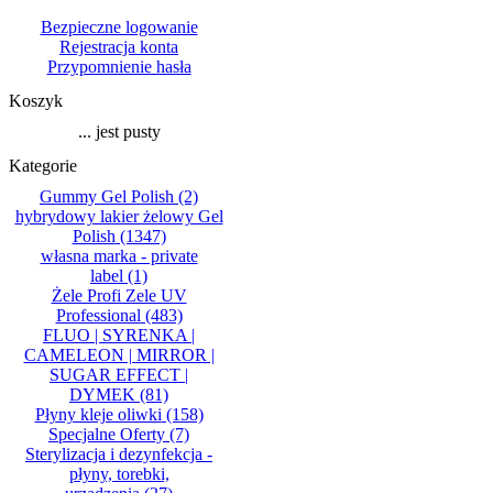
Bezpieczne logowanie
Rejestracja konta
Przypomnienie hasła
Koszyk
... jest pusty
Kategorie
Gummy Gel Polish
(2)
hybrydowy lakier żelowy Gel
Polish
(1347)
własna marka - private
label
(1)
Żele Profi Zele UV
Professional
(483)
FLUO | SYRENKA |
CAMELEON | MIRROR |
SUGAR EFFECT |
DYMEK
(81)
Płyny kleje oliwki
(158)
Specjalne Oferty
(7)
Sterylizacja i dezynfekcja -
płyny, torebki,