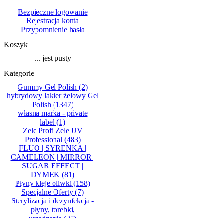
Bezpieczne logowanie
Rejestracja konta
Przypomnienie hasła
Koszyk
... jest pusty
Kategorie
Gummy Gel Polish
(2)
hybrydowy lakier żelowy Gel
Polish
(1347)
własna marka - private
label
(1)
Żele Profi Zele UV
Professional
(483)
FLUO | SYRENKA |
CAMELEON | MIRROR |
SUGAR EFFECT |
DYMEK
(81)
Płyny kleje oliwki
(158)
Specjalne Oferty
(7)
Sterylizacja i dezynfekcja -
płyny, torebki,