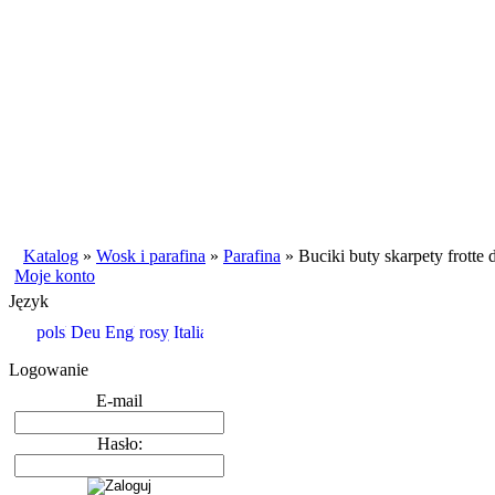
Katalog
»
Wosk i parafina
»
Parafina
»
Buciki buty skarpety frotte
Moje konto
Język
Logowanie
E-mail
Hasło: