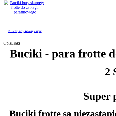
Kliknij aby powiększyć
Opis
Linki
Buciki - para frotte
2 
Super 
Buciki frotte są niezastą