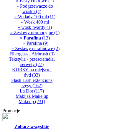
» Pasty cukrowe
(1)
» Podgrzewacze do
wosku
(4)
» Wklady 100 ml
(11)
» Wosk 400 ml
» wosk twardy
(1)
» Zestawy promocyjne
(1)
» Parafina
(13)
» Parafina
(9)
» Zestawy parafinowe
(2)
Fiberglass i Airbrush
(3)
Tekstylia - przescieradła,
serwety
(27)
KURSY na miejscu i
dvd
(33)
Flash Lash extencions
rzęsy
(162)
La Dot
(117)
Makijaż Make up
Makeup
(231)
Promocje
Zobacz wszystkie