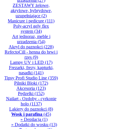
urządzenia
(27)
ZESTAWY żelowe,
akrylowe, hybrydowe,
uzupełniające
(2)
Manicure i pedicure
(111)
Poly-acryl gely flex
system
(34)
Art jednoraz, meble i
urzadzenia
(54)
Akryl do paznokci
(228)
RefectoCill - henna do brwi i
rzęs
(9)
Lampy UV i LED
(17)
Frezarki, frezy, kapturki,
nasadki
(141)
Tipsy Profi Studio Line
(359)
Pilniki Bloki
(172)
Akcesoria
(123)
Pędzelki
(152)
Nailart - Ozdoby - cyrkonie
holo
(1137)
Lakiery do paznokci
(8)
Wosk i parafina
(45)
» Depilacja
(1)
» Dodatki do wosku
(13)