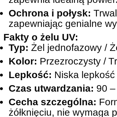
Ochrona i połysk:
Trwale
zapewniając genialne wy
Fakty o żelu UV:
Typ:
Żel jednofazowy / Że
Kolor:
Przezroczysty / Tr
Lepkość:
Niska lepkość
Czas utwardzania:
90 –
Cecha szczególna:
Form
żółknięciu, nie wymaga p