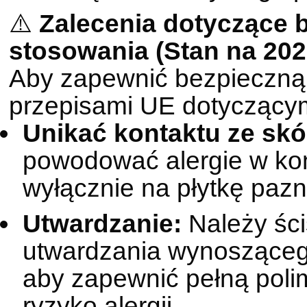
⚠️
Zalecenia dotyczące 
stosowania (Stan na 2026
Aby zapewnić bezpieczną 
przepisami UE dotyczący
Unikać kontaktu ze skó
powodować alergie w kon
wyłącznie na płytkę pazn
Utwardzanie:
Należy ści
utwardzania wynosząceg
aby zapewnić pełną poli
ryzyko alergii.