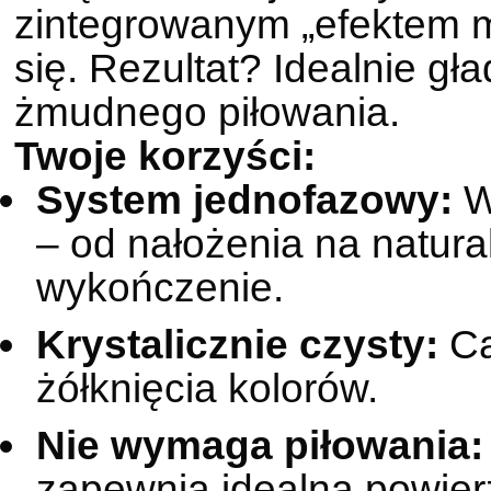
zintegrowanym „efektem 
się. Rezultat? Idealnie g
żmudnego piłowania.
Twoje korzyści:
System jednofazowy:
W
– od nałożenia na natur
wykończenie.
Krystalicznie czysty:
Ca
żółknięcia kolorów.
Nie wymaga piłowania:
zapewnia idealną powier