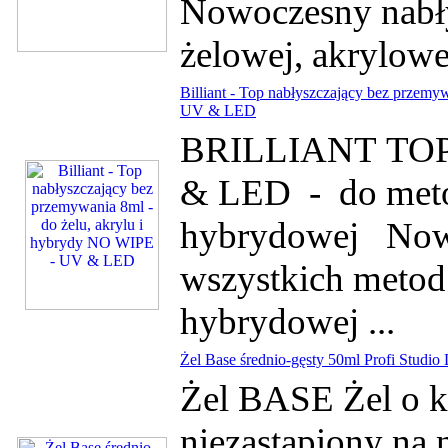
Nowoczesny nabły
żelowej, akrylowej
Billiant - Top nabłyszczający bez przemy
UV & LED
BRILLIANT TOP- 
& LED - do metod
hybrydowej Nowo
wszystkich metod:
hybrydowej ...
Żel Base średnio-gęsty 50ml Profi Studio 
Żel BASE Żel o kon
niezastąpiony na 