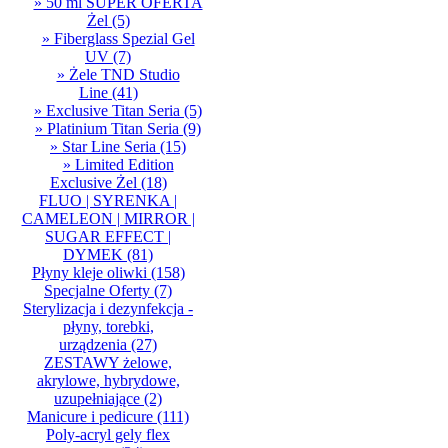
» 50 ml SUPER OFERTA
Żel
(5)
» Fiberglass Spezial Gel
UV
(7)
» Żele TND Studio
Line
(41)
» Exclusive Titan Seria
(5)
» Platinium Titan Seria
(9)
» Star Line Seria
(15)
» Limited Edition
Exclusive Żel
(18)
FLUO | SYRENKA |
CAMELEON | MIRROR |
SUGAR EFFECT |
DYMEK
(81)
Płyny kleje oliwki
(158)
Specjalne Oferty
(7)
Sterylizacja i dezynfekcja -
płyny, torebki,
urządzenia
(27)
ZESTAWY żelowe,
akrylowe, hybrydowe,
uzupełniające
(2)
Manicure i pedicure
(111)
Poly-acryl gely flex