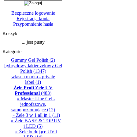
Bezpieczne logowanie
Rejestracja konta
Przypomnienie hasła
Koszyk
... jest pusty
Kategorie
Gummy Gel Polish
(2)
hybrydowy lakier żelowy Gel
Polish
(1347)
własna marka - private
label
(1)
Żele Profi Zele UV
Professional
(483)
» Master Line Gel -
jednofazowe,
samopoziomujące
(12)
» Żele 3 w 1 all in 1
(11)
» Żele BASE & TOP UV
i LED
(5)
» Żele budujące UV i