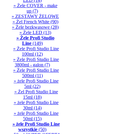
LED
(14)
» Żele COVER - make
up
(7)
» ZESTAWY ŻELOWE
» Żel French White
(90)
» Żele bezkwasowe
(28)
» Żele LED
(13)
» Żele Profi Studio
Line
(149)
» Żele Profi Studio Line
100ml
(12)
» Żele Profi Studio Line
3800ml - galon
(7)
» Żele Profi Studio Line
500ml
(11)
» żele Profi Studio Line
5ml
(22)
» Żel Profi Studio Line
15ml
(18)
» żele Profi Studio Line
30ml
(14)
» żele Profi Studio Line
50ml
(15)
» żele Profi Studio Line
wszystkie
(50)