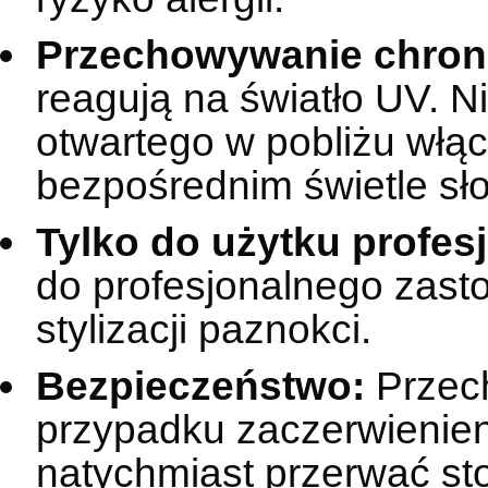
Przechowywanie chroni
reagują na światło UV. N
otwartego w pobliżu włą
bezpośrednim świetle s
Tylko do użytku profes
do profesjonalnego zast
stylizacji paznokci.
Bezpieczeństwo:
Przech
przypadku zaczerwienien
natychmiast przerwać st