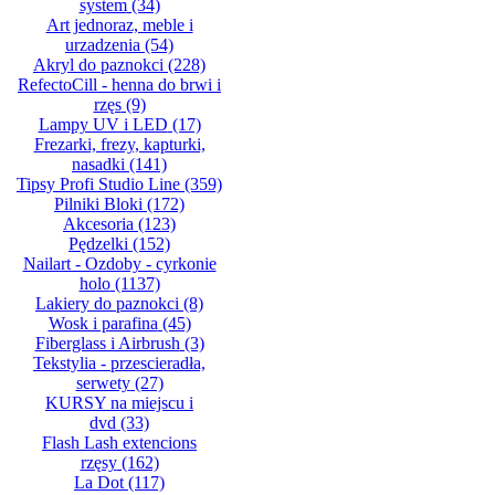
system
(34)
Art jednoraz, meble i
urzadzenia
(54)
Akryl do paznokci
(228)
RefectoCill - henna do brwi i
rzęs
(9)
Lampy UV i LED
(17)
Frezarki, frezy, kapturki,
nasadki
(141)
Tipsy Profi Studio Line
(359)
Pilniki Bloki
(172)
Akcesoria
(123)
Pędzelki
(152)
Nailart - Ozdoby - cyrkonie
holo
(1137)
Lakiery do paznokci
(8)
Wosk i parafina
(45)
Fiberglass i Airbrush
(3)
Tekstylia - przescieradła,
serwety
(27)
KURSY na miejscu i
dvd
(33)
Flash Lash extencions
rzęsy
(162)
La Dot
(117)