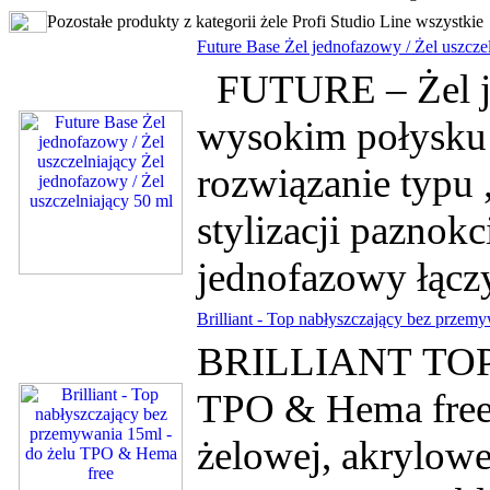
Pozostałe produkty z kategorii żele Profi Studio Line wszystkie
Future Base Żel jednofazowy / Żel uszczel
FUTURE – Żel je
wysokim połysk
rozwiązanie typu
stylizacji paznokc
jednofazowy łączy
Brilliant - Top nabłyszczający bez prze
BRILLIANT TOP -
TPO & Hema fre
żelowej, akrylowe