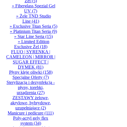
Żel
(5)
» Fiberglass Spezial Gel
UV
(7)
» Żele TND Studio
Line
(41)
» Exclusive Titan Seria
(5)
» Platinium Titan Seria
(9)
» Star Line Seria
(15)
» Limited Edition
Exclusive Żel
(18)
FLUO | SYRENKA |
CAMELEON | MIRROR |
SUGAR EFFECT |
DYMEK
(81)
Płyny kleje oliwki
(158)
Specjalne Oferty
(7)
Sterylizacja i dezynfekcja -
płyny, torebki,
urządzenia
(27)
ZESTAWY żelowe,
akrylowe, hybrydowe,
uzupełniające
(2)
Manicure i pedicure
(111)
Poly-acryl gely flex
system
(34)