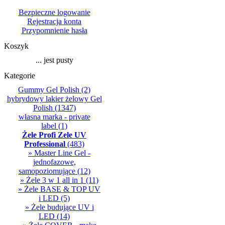
Bezpieczne logowanie
Rejestracja konta
Przypomnienie hasła
Koszyk
... jest pusty
Kategorie
Gummy Gel Polish
(2)
hybrydowy lakier żelowy Gel
Polish
(1347)
własna marka - private
label
(1)
Żele Profi Zele UV
Professional
(483)
» Master Line Gel -
jednofazowe,
samopoziomujące
(12)
» Żele 3 w 1 all in 1
(11)
» Żele BASE & TOP UV
i LED
(5)
» Żele budujące UV i
LED
(14)