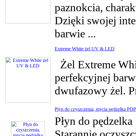
paznokcia, charak
Dzięki swojej in
barwie ...
Extreme White żel UV & LED
Żel Extreme Whi
perfekcyjnej barwi
dwufazowy żel. Pr
Plyn do czyszczenia, mycia pędzelka PD
Płyn do pędzelka 
Starannie oczyszc