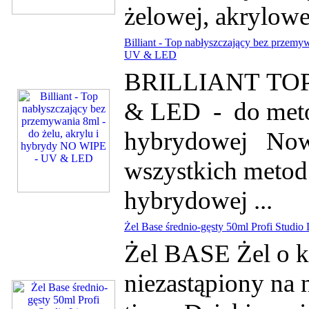
żelowej, akrylowej
Billiant - Top nabłyszczający bez przemy
UV & LED
BRILLIANT TOP- 
& LED - do metod
hybrydowej Nowo
wszystkich metod:
hybrydowej ...
Żel Base średnio-gęsty 50ml Profi Studio 
Żel BASE Żel o kon
niezastąpiony na 