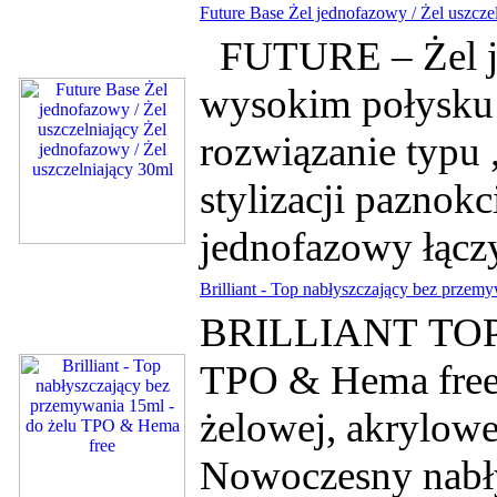
Future Base Żel jednofazowy / Żel uszcze
FUTURE – Żel je
wysokim połysk
rozwiązanie typu
stylizacji paznokc
jednofazowy łączy
Brilliant - Top nabłyszczający bez prze
BRILLIANT TOP -
TPO & Hema fre
żelowej, akrylowe
Nowoczesny nabły