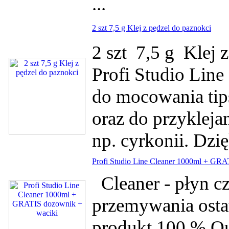
...
2 szt 7,5 g Klej z pędzel do paznokci
2 szt 7,5 g Klej 
Profi Studio Line
do mocowania tip
oraz do przykleja
np. cyrkonii. Dzię
Profi Studio Line Cleaner 1000ml + GRA
Cleaner - płyn cz
przemywania osta
produkt 100 % Qu