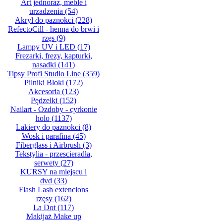
Art jednoraz, meble i
urzadzenia
(54)
Akryl do paznokci
(228)
RefectoCill - henna do brwi i
rzęs
(9)
Lampy UV i LED
(17)
Frezarki, frezy, kapturki,
nasadki
(141)
Tipsy Profi Studio Line
(359)
Pilniki Bloki
(172)
Akcesoria
(123)
Pędzelki
(152)
Nailart - Ozdoby - cyrkonie
holo
(1137)
Lakiery do paznokci
(8)
Wosk i parafina
(45)
Fiberglass i Airbrush
(3)
Tekstylia - przescieradła,
serwety
(27)
KURSY na miejscu i
dvd
(33)
Flash Lash extencions
rzęsy
(162)
La Dot
(117)
Makijaż Make up