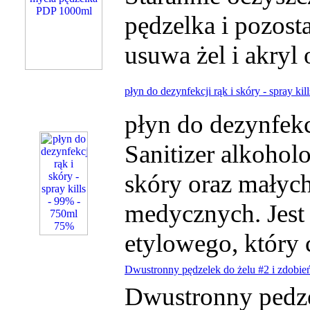
pędzelka i pozost
usuwa żel i akryl o
płyn do dezynfekcji rąk i skóry - spray ki
płyn do dezynfekc
Sanitizer alkohol
skóry oraz małyc
medycznych. Jest 
etylowego, który 
Dwustronny pędzelek do żelu #2 i zdobień
Dwustronny pedze