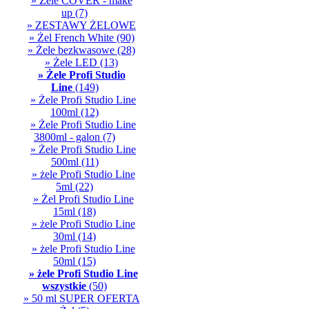
» Żele COVER - make
up
(7)
» ZESTAWY ŻELOWE
» Żel French White
(90)
» Żele bezkwasowe
(28)
» Żele LED
(13)
» Żele Profi Studio
Line
(149)
» Żele Profi Studio Line
100ml
(12)
» Żele Profi Studio Line
3800ml - galon
(7)
» Żele Profi Studio Line
500ml
(11)
» żele Profi Studio Line
5ml
(22)
» Żel Profi Studio Line
15ml
(18)
» żele Profi Studio Line
30ml
(14)
» żele Profi Studio Line
50ml
(15)
» żele Profi Studio Line
wszystkie
(50)
» 50 ml SUPER OFERTA