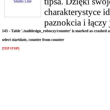
tipsa. Dzięki swo
charakterystyce id
paznokcia i łączy
145 - Table './naildesign_roboczy/counter' is marked as crashed 
select startdate, counter from counter
[TEP STOP]