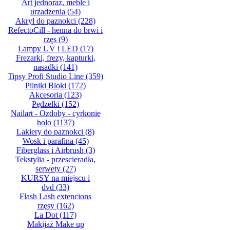
Art jednoraz, meble i
urzadzenia
(54)
Akryl do paznokci
(228)
RefectoCill - henna do brwi i
rzęs
(9)
Lampy UV i LED
(17)
Frezarki, frezy, kapturki,
nasadki
(141)
Tipsy Profi Studio Line
(359)
Pilniki Bloki
(172)
Akcesoria
(123)
Pędzelki
(152)
Nailart - Ozdoby - cyrkonie
holo
(1137)
Lakiery do paznokci
(8)
Wosk i parafina
(45)
Fiberglass i Airbrush
(3)
Tekstylia - przescieradła,
serwety
(27)
KURSY na miejscu i
dvd
(33)
Flash Lash extencions
rzęsy
(162)
La Dot
(117)
Makijaż Make up