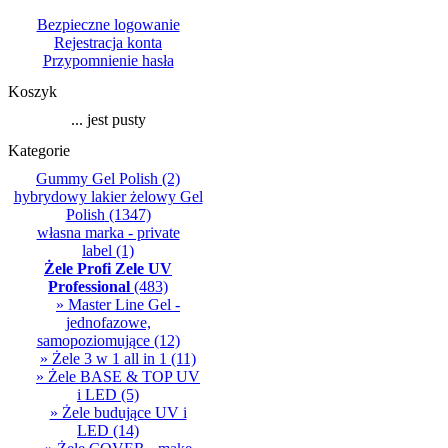
Bezpieczne logowanie
Rejestracja konta
Przypomnienie hasła
Koszyk
... jest pusty
Kategorie
Gummy Gel Polish
(2)
hybrydowy lakier żelowy Gel
Polish
(1347)
własna marka - private
label
(1)
Żele Profi Zele UV
Professional
(483)
» Master Line Gel -
jednofazowe,
samopoziomujące
(12)
» Żele 3 w 1 all in 1
(11)
» Żele BASE & TOP UV
i LED
(5)
» Żele budujące UV i
LED
(14)