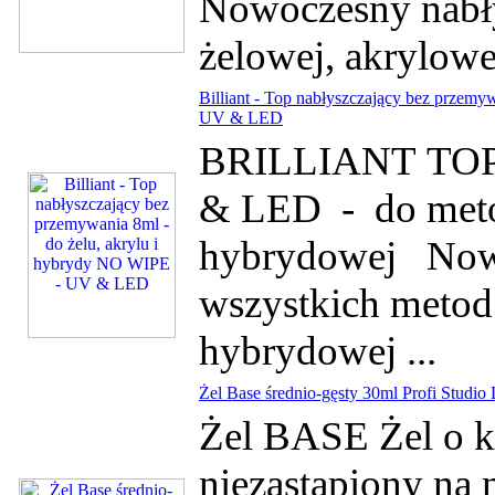
Nowoczesny nabły
żelowej, akrylowej
Billiant - Top nabłyszczający bez przemy
UV & LED
BRILLIANT TOP- 
& LED - do metod
hybrydowej Nowo
wszystkich metod:
hybrydowej ...
Żel Base średnio-gęsty 30ml Profi Studio 
Żel BASE Żel o kon
niezastąpiony na 