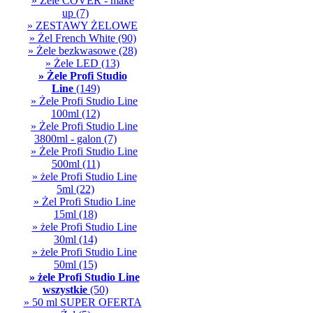
» Żele COVER - make
up
(7)
» ZESTAWY ŻELOWE
» Żel French White
(90)
» Żele bezkwasowe
(28)
» Żele LED
(13)
» Żele Profi Studio
Line
(149)
» Żele Profi Studio Line
100ml
(12)
» Żele Profi Studio Line
3800ml - galon
(7)
» Żele Profi Studio Line
500ml
(11)
» żele Profi Studio Line
5ml
(22)
» Żel Profi Studio Line
15ml
(18)
» żele Profi Studio Line
30ml
(14)
» żele Profi Studio Line
50ml
(15)
» żele Profi Studio Line
wszystkie
(50)
» 50 ml SUPER OFERTA