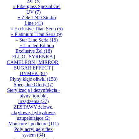
Żel
(5)
» Fiberglass Spezial Gel
UV
(7)
» Żele TND Studio
Line
(41)
» Exclusive Titan Seria
(5)
» Platinium Titan Seria
(9)
» Star Line Seria
(15)
» Limited Edition
Exclusive Żel
(18)
FLUO | SYRENKA |
CAMELEON | MIRROR |
SUGAR EFFECT |
DYMEK
(81)
Płyny kleje oliwki
(158)
Specjalne Oferty
(7)
Sterylizacja i dezynfekcja -
płyny, torebki,
urządzenia
(27)
ZESTAWY żelowe,
akrylowe, hybrydowe,
uzupełniające
(2)
Manicure i pedicure
(111)
Poly-acryl gely flex
system
(34)