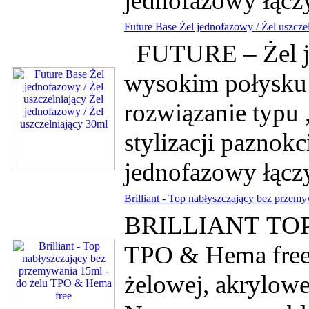
jednofazowy łączy
Future Base Żel jednofazowy / Żel uszcze
FUTURE – Żel je
wysokim połysk
rozwiązanie typu
stylizacji paznokc
jednofazowy łączy
Brilliant - Top nabłyszczający bez prze
BRILLIANT TOP -
TPO & Hema fre
żelowej, akrylowe