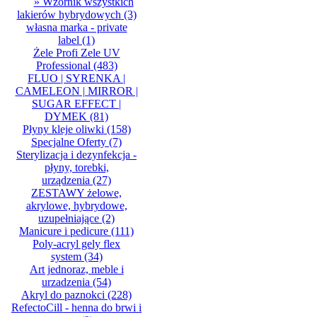
» Wzornik wszystkich
lakierów hybrydowych
(3)
własna marka - private
label
(1)
Żele Profi Zele UV
Professional
(483)
FLUO | SYRENKA |
CAMELEON | MIRROR |
SUGAR EFFECT |
DYMEK
(81)
Płyny kleje oliwki
(158)
Specjalne Oferty
(7)
Sterylizacja i dezynfekcja -
płyny, torebki,
urządzenia
(27)
ZESTAWY żelowe,
akrylowe, hybrydowe,
uzupełniające
(2)
Manicure i pedicure
(111)
Poly-acryl gely flex
system
(34)
Art jednoraz, meble i
urzadzenia
(54)
Akryl do paznokci
(228)
RefectoCill - henna do brwi i