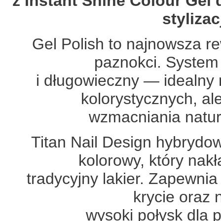
z Instant Shine Colour Gel 
styliza
Gel Polish to najnowsza rew
paznokci. System 
i długowieczny — idealny 
kolorystycznych, al
wzmacniania natura
Titan Nail Design hybrydowy
kolorowy, który nakł
tradycyjny lakier. Zapewni
krycie oraz
wysoki połysk dla 