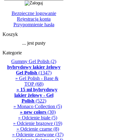
Bezpieczne logowanie
Rejestracja konta
Przypomnienie hasła
Koszyk
... jest pusty
Kategorie
Gummy Gel Polish
(2)
hybrydowy lakier żelowy
Gel Polish
(1347)
» Gel Polish - Base &
TOP
(68)
» 15 ml hybrydowy
lakier żelowy - Gel
Polish
(522)
» Monaco Collection
(5)
» new colors
(30)
» Odcienie białe
(5)
» Odcienie brązowe
(19)
» Odcienie czarne
(8)
» Odcienie czerwone
(37)