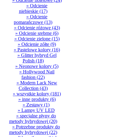
» Odcienie fioletowe
(24)
» Odcienie
niebieskie
(17)
» Odcienie
pomarańczowe
(13)
» Odcienie różowe
(43)
» Odcienie srebrne
(6)
» Odcienie zielone
(15)
» Odcienie zółte
(9)
» Pastelowe kolory
(16)
» Glitter hybryd Gel
Polish
(18)
» Neonowe kolory
(5)
» Hollywood Nail
fashion
(22)
» Modern Lack New
Collection
(43)
» wszystkie kolory
(181)
» inne produkty
(6)
» Zestawy
(1)
» Lampy UV LED
» specjalne płyny do
metody hybrydowej
(20)
» Potrzebne produkty do
metody hybrydowej
(22)