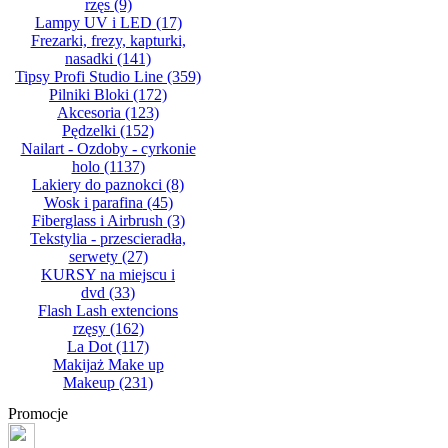
rzęs
(9)
Lampy UV i LED
(17)
Frezarki, frezy, kapturki,
nasadki
(141)
Tipsy Profi Studio Line
(359)
Pilniki Bloki
(172)
Akcesoria
(123)
Pędzelki
(152)
Nailart - Ozdoby - cyrkonie
holo
(1137)
Lakiery do paznokci
(8)
Wosk i parafina
(45)
Fiberglass i Airbrush
(3)
Tekstylia - przescieradła,
serwety
(27)
KURSY na miejscu i
dvd
(33)
Flash Lash extencions
rzęsy
(162)
La Dot
(117)
Makijaż Make up
Makeup
(231)
Promocje