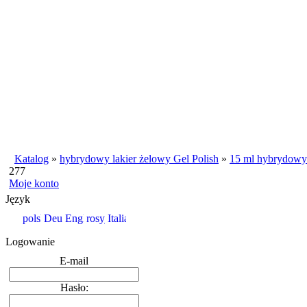
Katalog
»
hybrydowy lakier żelowy Gel Polish
»
15 ml hybrydowy 
277
Moje konto
Język
Logowanie
E-mail
Hasło: