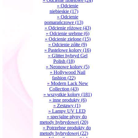
» Odcienie fioletowe
(24)
» Odcienie
niebieskie
(17)
» Odcienie
pomarańczowe
(13)
» Odcienie różowe
(43)
» Odcienie srebrne
(6)
» Odcienie zielone
(15)
» Odcienie zółte
(9)
» Pastelowe kolory
(16)
» Glitter hybryd Gel
Polish
(18)
» Neonowe kolory
(5)
» Hollywood Nail
fashion
(22)
» Modern Lack New
Collection
(43)
» wszystkie kolory
(181)
» inne produkty
(6)
» Zestawy
(1)
» Lampy UV LED
» specjalne płyny do
metody hybrydowej
(20)
» Potrzebne produkty do
metody hybrydowej
(22)