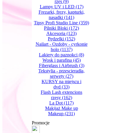
rzęs
(9)
Lampy UV i LED
(17)
Frezarki, frezy, kapturki,
nasadki
(141)
Tipsy Profi Studio Line
(359)
Pilniki Bloki
(172)
Akcesoria
(123)
Pędzelki
(152)
Nailart - Ozdoby - cyrkonie
holo
(1137)
Lakiery do paznokci
(8)
Wosk i parafina
(45)
Fiberglass i Airbrush
(3)
Tekstylia - przescieradła,
serwety
(27)
KURSY na miejscu i
dvd
(33)
Flash Lash extencions
rzęsy
(162)
La Dot
(117)
Makijaż Make up
Makeup
(231)
Promocje