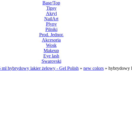
Base/Top
Tipsy
Akryl
NailArt
Plyny
Pilniki
Prod. Jednor.
Akcesoria
Wosk
Makeup
Eye lash
Swarovski
 ml hybrydowy lakier żelowy - Gel Polish
»
new colors
»
hybrydowy la