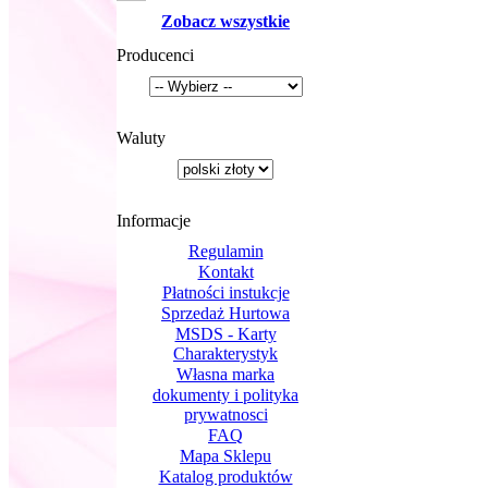
Zobacz wszystkie
Producenci
Waluty
Informacje
Regulamin
Kontakt
Płatności instukcje
Sprzedaż Hurtowa
MSDS - Karty
Charakterystyk
Własna marka
dokumenty i polityka
prywatnosci
FAQ
Mapa Sklepu
Katalog produktów