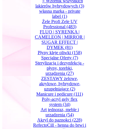
» Wzornik wszystkich
lakierów hybrydowych
(3)
własna marka - private
label
(1)
Żele Profi Zele UV
Professional
(483)
FLUO | SYRENKA |
CAMELEON | MIRROR |
SUGAR EFFECT |
DYMEK
(81)
Płyny kleje oliwki
(158)
Specjalne Oferty
(7)
Sterylizacja i dezynfekcja -
płyny, torebki,
urządzenia
(27)
ZESTAWY żelowe,
akrylowe, hybrydowe,
uzupełniające
(2)
Manicure i pedicure
(111)
Poly-acryl gely flex
system
(34)
Art jednoraz, meble i
urzadzenia
(54)
Akryl do paznokci
(228)
RefectoCill - henna do brwi i